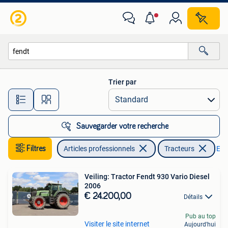
Agriculture | Tracteurs
Trier par
Toutes les distances…
Sauvegarder votre recherche
Filtres
Articles professionnels
Tracteurs
Enle
Veiling: Tractor Fendt 930 Vario Diesel
2006
€ 24.200,00
Détails
Pub au top
Visiter le site internet
Aujourd'hui