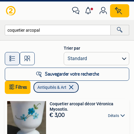
Antiquités & Art
Trier par
Toutes les distances…
Sauvegarder votre recherche
Filtres
Antiquités & Art
Coquetier arcopal décor Véronica
Myosotis.
€ 3,00
Détails