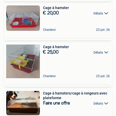
Cage à hamster
€ 20,00
Détails
Charleroi
23 juil. 26
Cage à hamster
€ 25,00
Détails
Charleroi
23 juil. 26
Cage à hamsters/cage à rongeurs avec
plateforme
Faire une offre
Détails