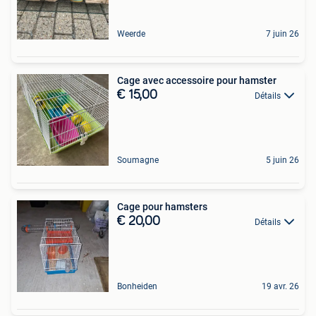
Weerde
7 juin 26
Cage avec accessoire pour hamster
€ 15,00
Détails
Soumagne
5 juin 26
Cage pour hamsters
€ 20,00
Détails
Bonheiden
19 avr. 26