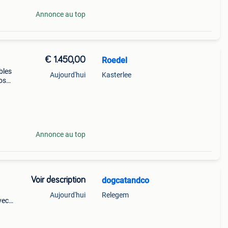
Annonce au top
€ 1.450,00
Roedel
bles
Aujourd'hui
Kasterlee
os
Annonce au top
Voir description
dogcatandco
Aujourd'hui
Relegem
vec
te
isent