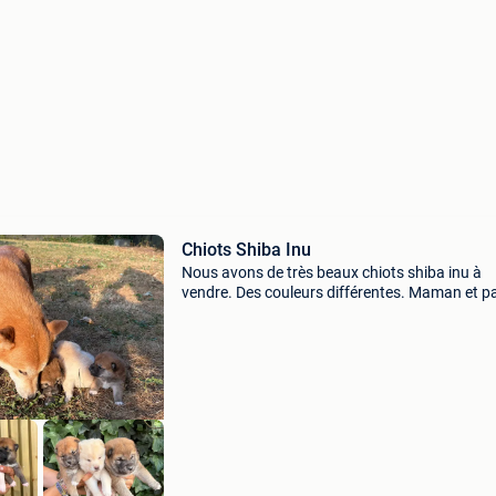
Chiots Shiba Inu
Nous avons de très beaux chiots shiba inu à
vendre. Des couleurs différentes. Maman et p
sont présents avec nous. N&#39;hésitez pas 
venir y jeter un coup d&#39;œil et à faire
connaissance