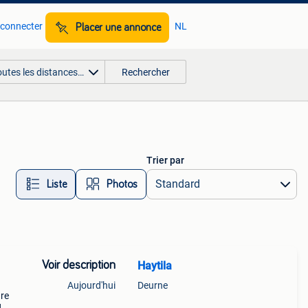
 connecter
NL
Placer une annonce
outes les distances…
Rechercher
Trier par
Liste
Photos
Voir description
Haytila
Aujourd'hui
Deurne
ure