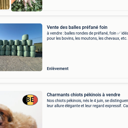
Vente des balles préfané foin
à vendre : balles rondes de préfané, foin ✅ idé
pour les bovins, les moutons, les chevaux, etc
100 % D&#39;herbe de prairie ✅ sans mauvai
herbes ni poussière ✅ teneur en matière sèche
Enlèvement
Charmants chiots pékinois à vendre
Nos chiots pékinois, nés le 4 juin, se distingue
leur allure élégante et leur regard expressif. C
fidèles et affectueux, ils apprécient les momen
complicité avec leurs maîtres. De cha