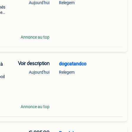
Aujourd'hui
Relegem
nés
ge
ur
ement
Annonce au top
Voir description
dogcatandco
 à
Aujourd'hui
Relegem
oil
s,
Annonce au top