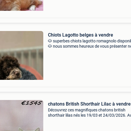
Chiots Lagotto belges à vendre
🐶 superbes chiots lagotto romagnolo disponi
🐶 nous sommes heureux de vous présenter n
magnifiques chiots lagotto romagnolo, nés le
18/05/2026. Ils grandissent dans un
environnement chaleureux
chatons British Shorthair Lilac à vendre
Découvrez ces magnifiques chatons british
shorthair lilas nés les 19/03 et 24/03/2026. A
leur superbe pelage lilas, leur petite bouille tou
ronde et leurs grands yeux expressifs, ils sédu