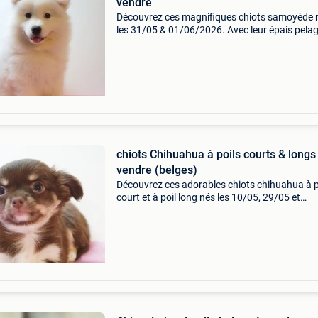
vendre
Découvrez ces magnifiques chiots samoyède 
les 31/05 & 01/06/2026. Avec leur épais pela
blanc comme neige, leur adorable sourire et le
regard plein de douceur, ils attirent immédiat
to
chiots Chihuahua à poils courts & longs
vendre (belges)
Découvrez ces adorables chiots chihuahua à p
court et à poil long nés les 10/05, 29/05 et
04/06/2026. Avec leurs grands yeux expressif
leur petite taille et leur charme irrésistible, ils
séduisen