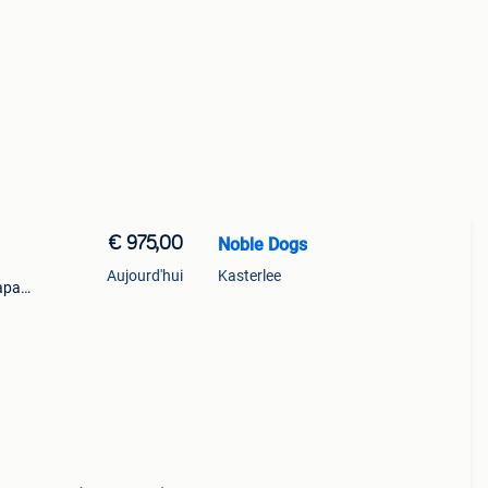
€ 975,00
Noble Dogs
Aujourd'hui
Kasterlee
apa
à