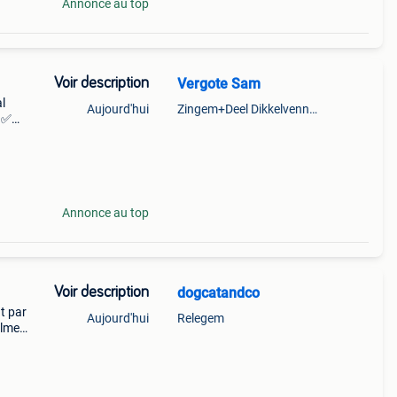
Annonce au top
Voir description
Vergote Sam
al
Aujourd'hui
Zingem+Deel Dikkelvenne En Nederzwalm-Hermelgem
. ✅
ses
 de 7
Annonce au top
Voir description
dogcatandco
nt par
Aujourd'hui
Relegem
almes,
ts de