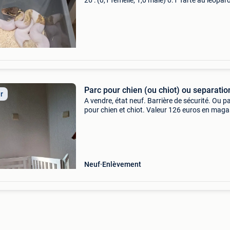
26 : (0,1 femelle, 1,0 mâle) 0.1 Tarte au léopar
mojave pastel 1.0 Pied léopard mojave pastel f
0.1 Mojave fire blackhead pied 1.0 Mojave fire
é
Parc pour chien (ou chiot) ou separatio
ir
A vendre, état neuf. Barrière de sécurité. Ou p
pour chien et chiot. Valeur 126 euros en magas
Vendu au plus offrant avec une limite de min
85 euros. 0476 52 13 28 Hainaut leuze-en-hai
Neuf
Enlèvement