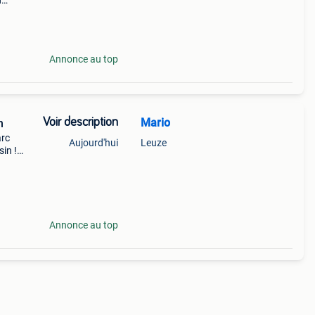
d
ire
 pied
Annonce au top
Voir description
Mario
n
arc
Aujourd'hui
Leuze
in !
imum
naut
Annonce au top