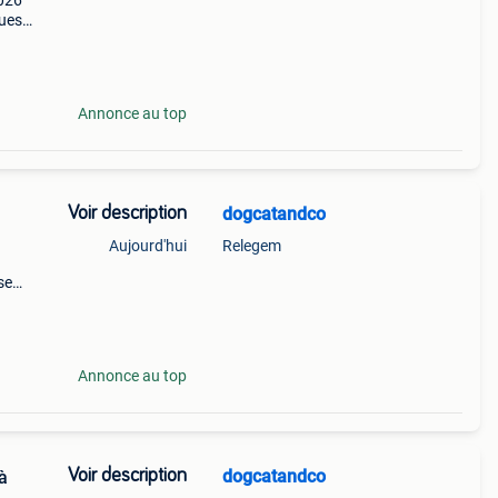
2026
ques
 un
nt
Annonce au top
Voir description
dogcatandco
Aujourd'hui
Relegem
se
vec
t leur
Annonce au top
Voir description
dogcatandco
à