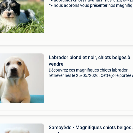
🐾 adorables chiots havanais - nés le 25/04/
🐾 nous adorons vous présenter nos magnifi
chiots havanais. Les chiots grandissent dans
environnement chaleureux et chaleureux et so
entourés
Labrador blond et noir, chiots belges à
vendre
Découvrez ces magnifiques chiots labrador
retriever nés le 25/05/2026. Cette jolie portée 
compose de chiots de couleur sable et noir. A
leur regard attendrissant, leur belle ossature e
car
Samoyède - Magnifiques chiots belges 