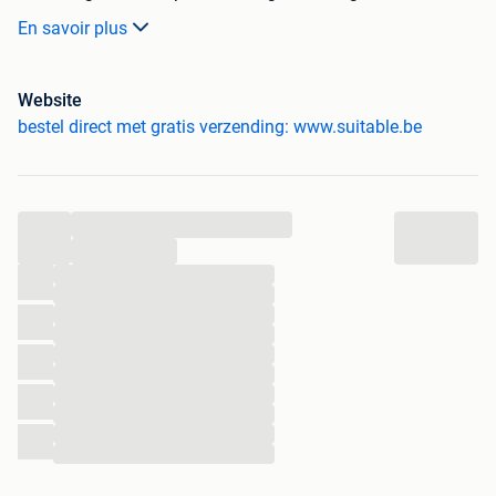
Katoen met een Effen dessin
En savoir plus
Beschikbaar in de Maten: 3
Website
Onze prijzen zijn voor iedereen gelijk, zoals vermeld op
bestel direct met gratis verzending: www.suitable.be
2dehands.be. Bezoek onze website voor meer informatie
(zie URL).
- Gratis verzending
...
- Voor 21:00 uur besteld, zelfde dag verstuurd
...
- Beste webwinkel in de categorie Herenmode 2021
...
...
...
...
...
...
...
...
...
...