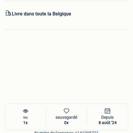
Livre dans toute la Belgique
vu
sauvegardé
Depuis
1x
0x
8 août '24
Numéro de l'annonce: a141205721