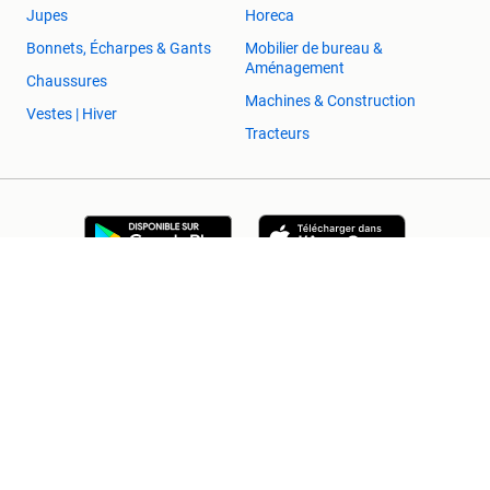
Jupes
Horeca
Bonnets, Écharpes & Gants
Mobilier de bureau &
Aménagement
Chaussures
Machines & Construction
Vestes | Hiver
Tracteurs
2ememain Professionnel
Sûr et Réussi
Aide et Info
Conditions
Déclaration de confidentialité
Cookies
Préférences de confidentialité