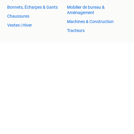
Bonnets, Écharpes & Gants
Mobilier de bureau &
Aménagement
Chaussures
Machines & Construction
Vestes | Hiver
Tracteurs
2ememain Professionnel
Sûr et Réussi
Aide et Info
Conditions
Déclaration de confidentialité
Cookies
Préférences de confidentialité