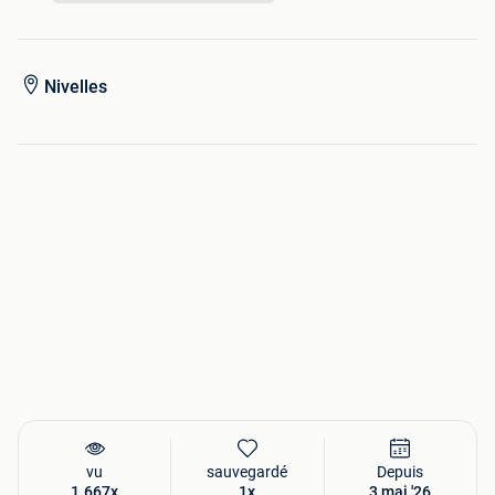
Prix demandé : 35 € — offres raisonnables bienvenues.
Nivelles
vu
sauvegardé
Depuis
1.667x
1x
3 mai '26