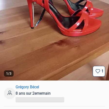
1
1
/
3
Grégory Bécel
8 ans sur 2ememain
...