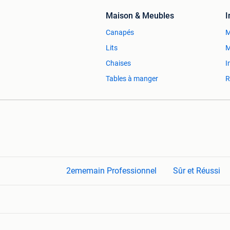
Maison & Meubles
Canapés
M
Lits
M
Chaises
I
Tables à manger
R
2ememain Professionnel
Sûr et Réussi