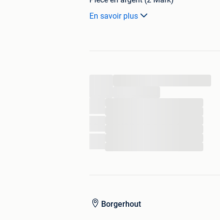
En savoir plus
Expédition ou collecte disponibles.
...
...
...
...
...
...
...
...
Borgerhout