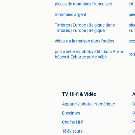
pieces de monnaies francaises
lot
monnaies argent
pie
Timbres | Europe | Belgique dans
pie
Timbres | Europe | Belgique
Eur
video x a la maison dans Radios
sec
porte bebe ergobaby 360 dans Porte-
roi
bébés & Écharpe porte bébé
TV, Hi-fi & Vidéo
A
Appareils photo | Numérique
Enceintes
O
Chaîne Hi-fi
P
Téléviseurs
V