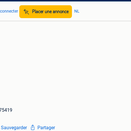
 connecter
NL
Placer une annonce
75419
Sauvegarder
Partager