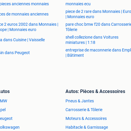
 pieces anciennes monnaies
monnaies ecu
piece de 2 rare dans Monnaies | Eur
ces de monnaies anciennes
| Monnaies euro
ce 2 euros 2002 dans Monnaies |
pare choc bmw f20 dans Carrosseri
ope | Monnaies euro
Tôlerie
shell collezione dans Voitures
a dans Cuisine | Vaisselle
miniatures | 1:18
entreprise de maconnerie dans Empl
sin dans Peugeot
| Bâtiment
utos
Autos: Pièces & Accessoires
BMW
Pneus & Jantes
pel
Carrosserie & Tôlerie
eugeot
Moteurs & Accessoires
olkswagen
Habitacle & Garnissage