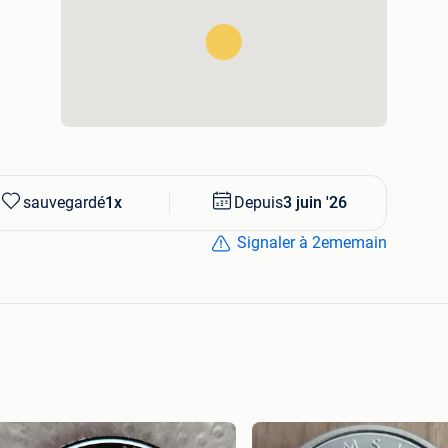
sauvegardé
1x
Depuis
3 juin '26
Signaler à 2ememain