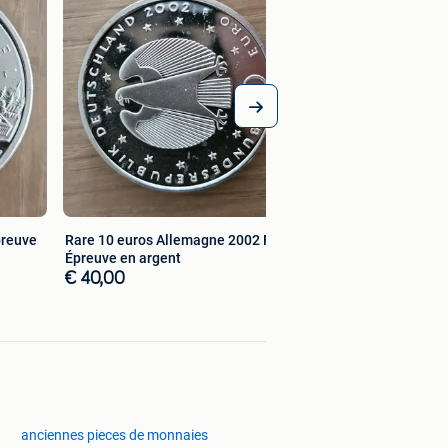
10 euros Allemagn
Épreuve en argent 
€ 40,00
preuve
Rare 10 euros Allemagne 2002 F —
Épreuve en argent
€ 40,00
anciennes pieces de monnaies