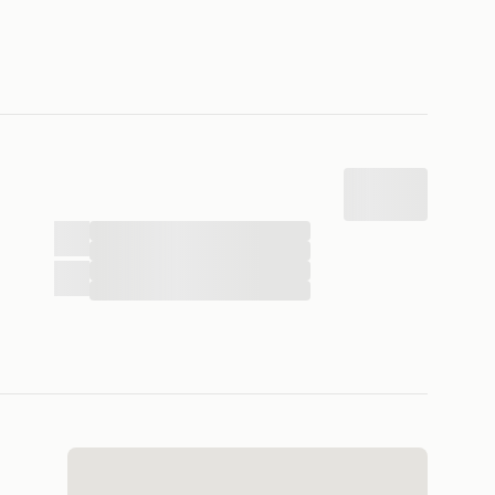
...
...
...
...