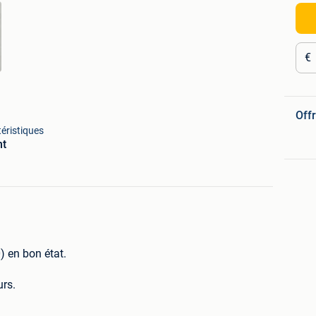
€
Offr
éristiques
nt
 en bon état.
urs.