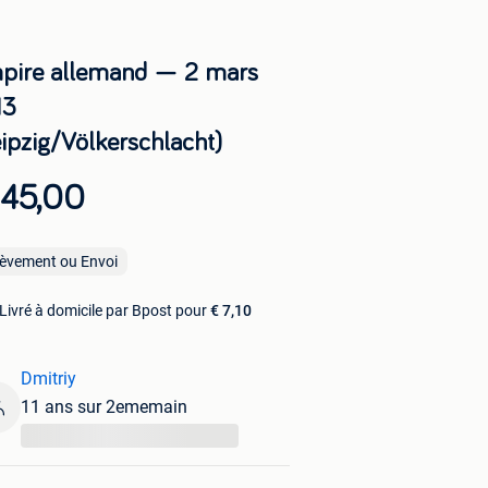
pire allemand — 2 mars
13
eipzig/Völkerschlacht)
 45,00
lèvement ou Envoi
Livré à domicile par Bpost pour
€ 7,10
Dmitriy
11 ans sur 2ememain
...