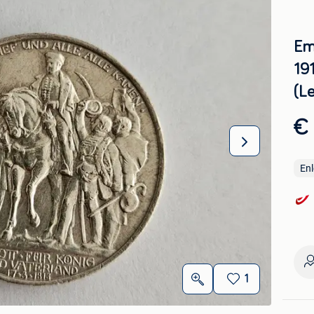
Em
19
(L
€
En
1