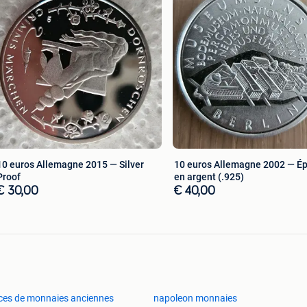
10 euros Allemagne 2015 — Silver
10 euros Allemagne 2002 — É
Proof
en argent (.925)
€ 30,00
€ 40,00
ces de monnaies anciennes
napoleon monnaies