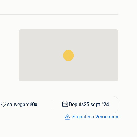
sauvegardé
0x
Depuis
25 sept. '24
Signaler à 2ememain