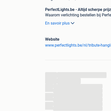
PerfectLights.be - Altijd scherpe prij
Waarom verlichting bestellen bij Perf
En savoir plus
Hoge kwaliteit verlichting
Altijd de scherpste prijzen
Meer dan 8 jaar ervaring
Website
Snelle levering
...
...
...
...
...
...
...
...