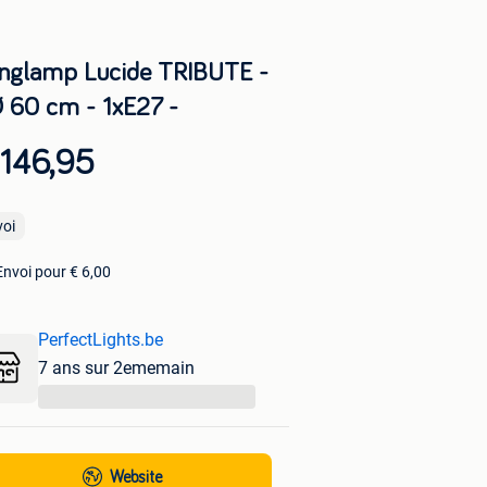
nglamp Lucide TRIBUTE -
Ø 60 cm - 1xE27 -
 146,95
voi
Envoi pour € 6,00
PerfectLights.be
7 ans sur 2ememain
...
Website