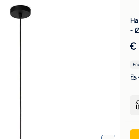
Ha
- 
€
En