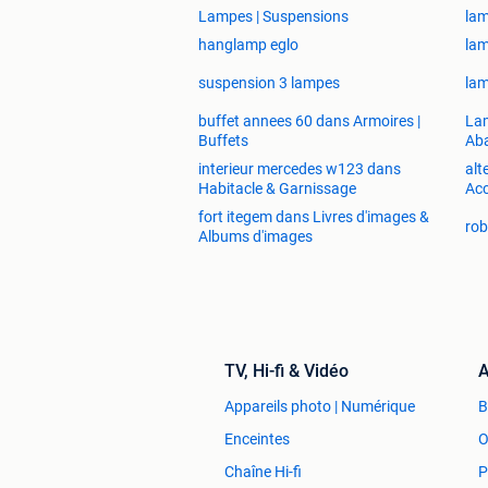
Lampes | Suspensions
la
hanglamp eglo
lam
suspension 3 lampes
lam
buffet annees 60 dans Armoires |
Lam
Buffets
Aba
interieur mercedes w123 dans
alt
Habitacle & Garnissage
Acc
fort itegem dans Livres d'images &
rob
Albums d'images
TV, Hi-fi & Vidéo
A
Appareils photo | Numérique
Enceintes
O
Chaîne Hi-fi
P