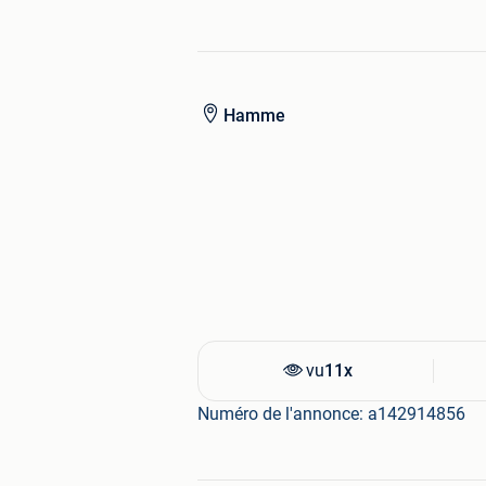
Hamme
vu
11x
Numéro de l'annonce: a142914856