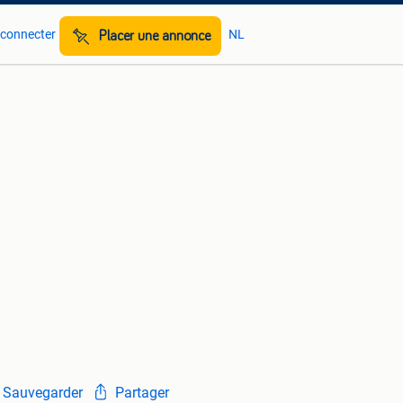
 connecter
NL
Placer une annonce
Sauvegarder
Partager