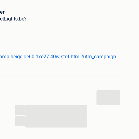
zen
ectLights.be?
www.perfectlights.be/nl/tribute-hanglamp-beige-oe60-1xe27-40w-stof.html?utm_campaign=2dehands.be&utm_content=&utm_source=2dehands.be&utm_medium=admarkt-cpc&utm_term=&source=googlebase
...
...
...
...