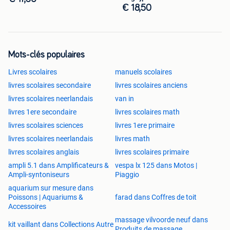
€ 18,50
Mots-clés populaires
Livres scolaires
manuels scolaires
livres scolaires secondaire
livres scolaires anciens
livres scolaires neerlandais
van in
livres 1ere secondaire
livres scolaires math
livres scolaires sciences
livres 1ere primaire
livres scolaires neerlandais
livres math
livres scolaires anglais
livres scolaires primaire
ampli 5.1 dans Amplificateurs &
vespa lx 125 dans Motos |
Ampli-syntoniseurs
Piaggio
aquarium sur mesure dans
Poissons | Aquariums &
farad dans Coffres de toit
Accessoires
massage vilvoorde neuf dans
kit vaillant dans Collections Autre
Produits de massage