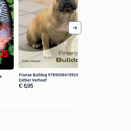
Franse Bulldog 9789058410924
s
Esther Verhoef
€ 6,95