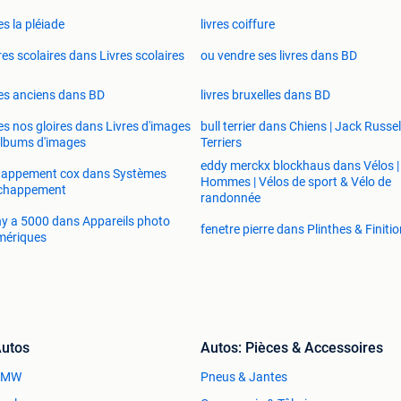
res la pléiade
livres coiffure
res scolaires dans Livres scolaires
ou vendre ses livres dans BD
res anciens dans BD
livres bruxelles dans BD
res nos gloires dans Livres d'images
bull terrier dans Chiens | Jack Russel
lbums d'images
Terriers
eddy merckx blockhaus dans Vélos |
happement cox dans Systèmes
Hommes | Vélos de sport & Vélo de
échappement
randonnée
y a 5000 dans Appareils photo
fenetre pierre dans Plinthes & Finiti
mériques
utos
Autos: Pièces & Accessoires
BMW
Pneus & Jantes