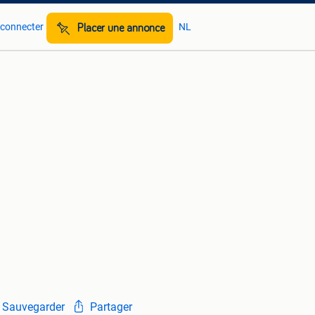
 connecter
NL
Placer une annonce
Sauvegarder
Partager