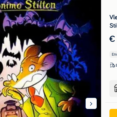
Vl
St
€ 
En