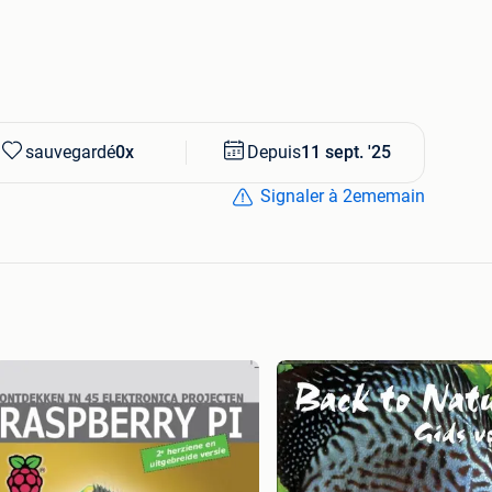
sauvegardé
0x
Depuis
11 sept. '25
Signaler à 2ememain