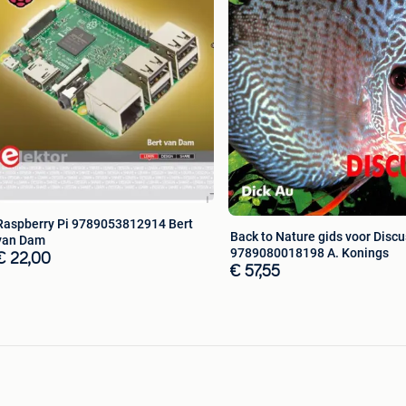
Raspberry Pi 9789053812914 Bert
Back to Nature gids voor Discu
van Dam
9789080018198 A. Konings
€ 22,00
€ 57,55