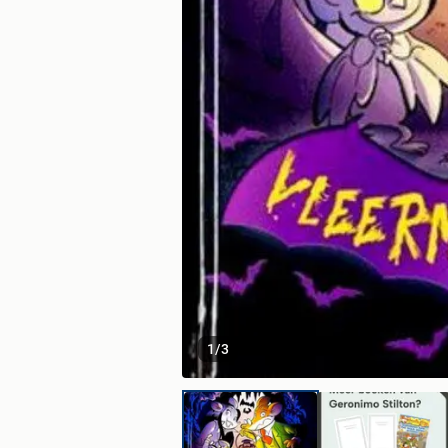
1
/
3