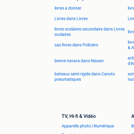
livres a donner
liv
Livres dans Livres
Liv
livres scolaires secondaire dans Livres
liv
scolaires
liv
sas livres dans Policiers
& A
ec
benne navara dans Nissan
d'
bateaux semi rigide dans Canots
son
pneumatiques
nu
TV, Hi-fi & Vidéo
A
Appareils photo | Numérique