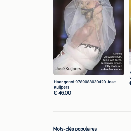
Haar genot 9789088030420 Jose
Kuijpers
€ 46,00
Mots-clés populaires