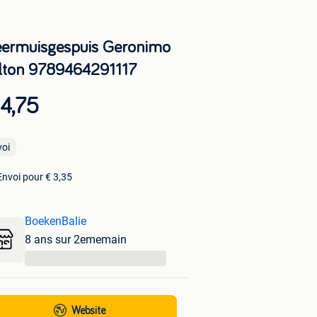
eermuisgespuis Geronimo
ilton 9789464291117
4,75
voi
Envoi pour € 3,35
BoekenBalie
8 ans sur 2ememain
...
Website