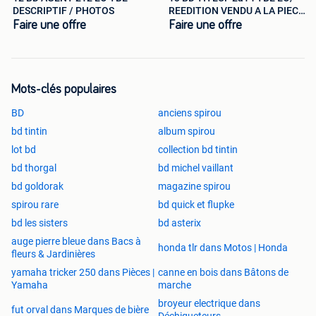
DESCRIPTIF / PHOTOS
REEDITION VENDU A LA PIECE
LISTE
Faire une offre
Faire une offre
Mots-clés populaires
BD
anciens spirou
bd tintin
album spirou
lot bd
collection bd tintin
bd thorgal
bd michel vaillant
bd goldorak
magazine spirou
spirou rare
bd quick et flupke
bd les sisters
bd asterix
auge pierre bleue dans Bacs à
honda tlr dans Motos | Honda
fleurs & Jardinières
yamaha tricker 250 dans Pièces |
canne en bois dans Bâtons de
Yamaha
marche
broyeur electrique dans
fut orval dans Marques de bière