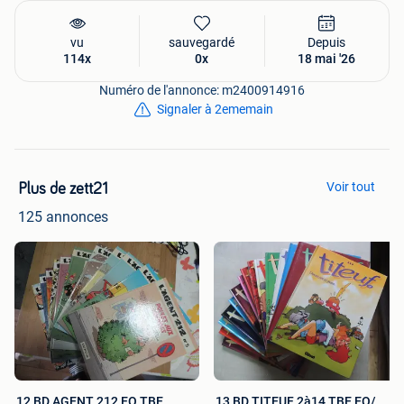
vu
sauvegardé
Depuis
114x
0x
18 mai '26
Numéro de l'annonce: m2400914916
Signaler à 2ememain
Voir tout
Plus de zett21
125 annonces
12 BD AGENT 212 EO TBE
13 BD TITEUF 2à14 TBE EO/