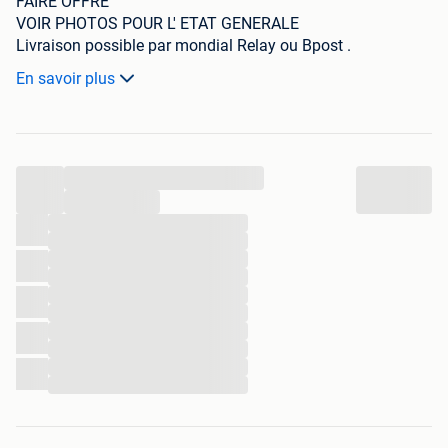
FAIRE OFFRE
VOIR PHOTOS POUR L' ETAT GENERALE
Livraison possible par mondial Relay ou Bpost .
Merci de dire votre choix si livraison en belgique ou à
En savoir plus
l'etranger me préciser le pays pour adapter le prix .
Retrait à mon domicile possible .
Consulter mes autres ventes encore actives .
Merci
...
...
...
...
...
...
...
...
...
...
...
...