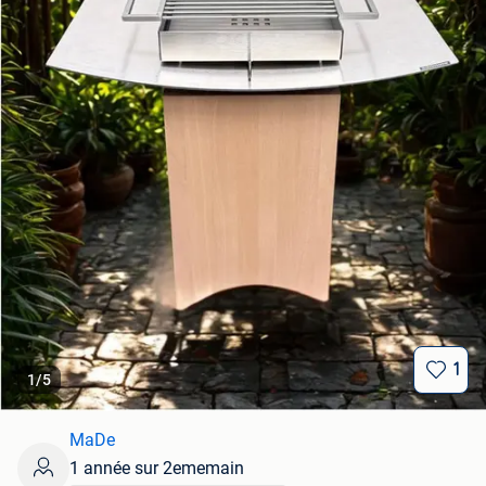
1
1
/
5
MaDe
1 année sur 2ememain