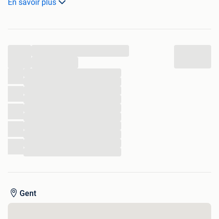
En savoir plus
La calandre est réglable en hauteur : plaque arrière carrée
avec trous.
Joliment fini tout autour (voir photos : la base à roulettes
n'appartient pas au barbecue, mais juste pour pouvoir
...
prendre des photos des alentours)
Largeur : 70 cm x profondeur 45 cm Hauteur totale 74 cm
...
...
...
...
...
...
...
...
...
...
...
Gent