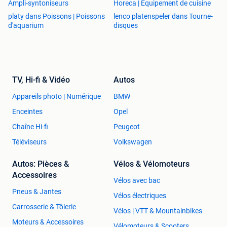
Ampli-syntoniseurs
Horeca | Équipement de cuisine
platy dans Poissons | Poissons
lenco platenspeler dans Tourne-
d'aquarium
disques
TV, Hi-fi & Vidéo
Autos
Appareils photo | Numérique
BMW
Enceintes
Opel
Chaîne Hi-fi
Peugeot
Téléviseurs
Volkswagen
Autos: Pièces &
Vélos & Vélomoteurs
Accessoires
Vélos avec bac
Pneus & Jantes
Vélos électriques
Carrosserie & Tôlerie
Vélos | VTT & Mountainbikes
Moteurs & Accessoires
Vélomoteurs & Scooters