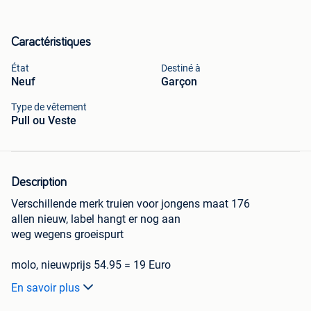
Caractéristiques
État
Destiné à
Neuf
Garçon
Type de vêtement
Pull ou Veste
Description
Verschillende merk truien voor jongens maat 176
allen nieuw, label hangt er nog aan
weg wegens groeispurt
molo, nieuwprijs 54.95 = 19 Euro
petrol industries, nieuwprijs 39.95 = 17 Euro
En savoir plus
molo, nieuwprijs 54.95 = 19 Euro
petrol industries, blauw en wit, nieuwprijs 44.95 = 18 Euro