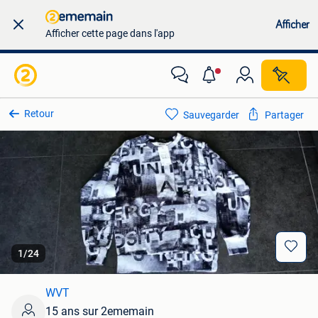
Afficher
Afficher cette page dans l'app
Retour
Sauvegarder
Partager
1
/
24
WVT
15 ans sur 2ememain