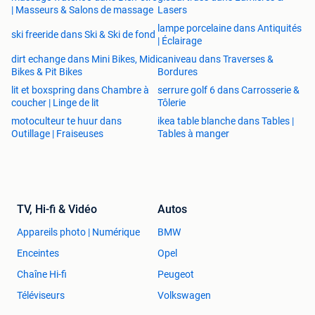
| Masseurs & Salons de massage
Lasers
lampe porcelaine dans Antiquités
ski freeride dans Ski & Ski de fond
| Éclairage
dirt echange dans Mini Bikes, Midi
caniveau dans Traverses &
Bikes & Pit Bikes
Bordures
lit et boxspring dans Chambre à
serrure golf 6 dans Carrosserie &
coucher | Linge de lit
Tôlerie
motoculteur te huur dans
ikea table blanche dans Tables |
Outillage | Fraiseuses
Tables à manger
TV, Hi-fi & Vidéo
Autos
Appareils photo | Numérique
BMW
Enceintes
Opel
Chaîne Hi-fi
Peugeot
Téléviseurs
Volkswagen