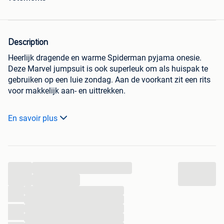
Description
Heerlijk dragende en warme Spiderman pyjama onesie.
Deze Marvel jumpsuit is ook superleuk om als huispak te
gebruiken op een luie zondag. Aan de voorkant zit een rits
voor makkelijk aan- en uittrekken.
Materiaal: 100% polyester (polar fleece).
En savoir plus
Slapen (en spelen!) was nog nooit zo leuk!
Bestel direct online; wij leveren uit eigen voorraad.
Gratis verzending binnen Nederland, België en Duitsland
...
bij een bestelling vanaf 75 euro.
...
123KINDERWINKEL
...
...
Sprendlingenstraat 22
...
NL - 5061KN Oisterwijk
...
Telefoon en WhatsApp: +31 6 339 229 88.