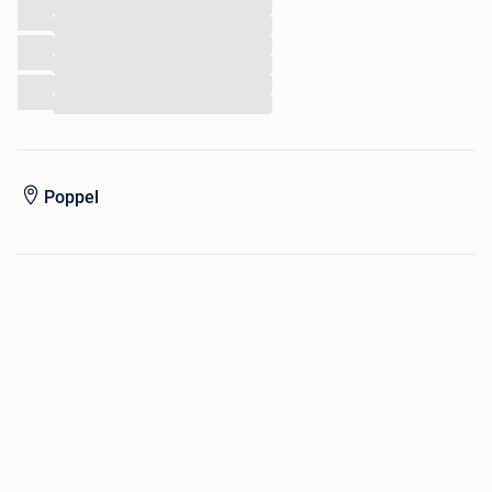
...
...
...
...
...
...
Poppel