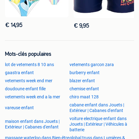
€ 14,95
€ 9,95
Mots-clés populaires
lot de vetements 8 10 ans
vetements garcon zara
gaastra enfant
burberry enfant
vetements week end mer
blazer enfant
doudoune enfant fille
chemise enfant
vetements week end a la mer
chiro maat 128
cabane enfant dans Jouets |
vareuse enfant
Extérieur | Cabanes d'enfant
voiture electrique enfant dans
maison enfant dans Jouets |
Jouets | Extérieur | Véhicules à
Extérieur | Cabanes d'enfant
batterie
massage waterloo dans Bien-être
global truss dans Lumières &