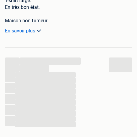
T-shirt large.
En très bon état.
Maison non fumeur.
Remise en mains propres région de Sombreffe, Charleroi
En savoir plus
ou Tournai (délai plus long) ou envoi aux frais de
l'acheteur.
N'hésitez pas à consulter mes autres annonces!
...
...
...
...
...
...
...
...
...
...
...
...