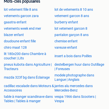
Mots-clés populaires
lot vetement fille 8 ans
lot de vetements 8 10 ans
vetements garcon zara
vetement garcon 8 ans
gaastra enfant
burberry enfant
vetements week end mer
lot vetement garcon 8
blazer enfant
pantalon garçon 8 ans
doudoune enfant fille
chemise enfant
chiro maat 128
vareuse enfant
lit 180x200 dans Chambre à
insert a bois dans Poêles
coucher | Lits
pneus kubota dans Agriculture |
destelbergen huur dans Outillage
Tracteurs
| Foreuses
modele photographe dans
mazda 323f bg dans Éclairage
Langue | Anglais
cadillac escalade dans Moteurs &
jantes alu mercedes dans
Accessoires
Mercedes-Benz
table à manger scandinave dans
vespa 1966 dans Scooters |
Tables | Tables à manger
Vespa