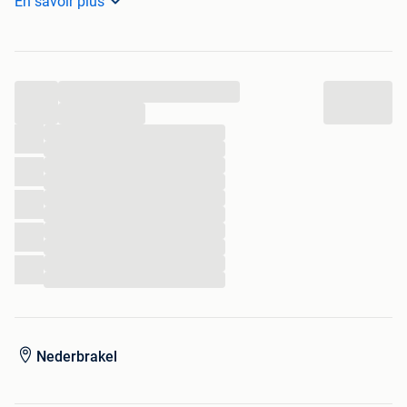
En savoir plus
waarin hij alle wedstrijden waarin hij startte wist te winnen
Victoria (General Chocolate)
...
Jaren '70
...
6,50 X 4,30 Centimeter
...
...
...
...
...
...
...
...
...
...
Nederbrakel