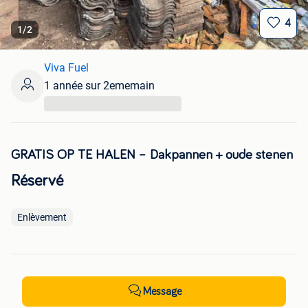
4
1
/
2
Viva Fuel
1 année sur 2ememain
...
GRATIS OP TE HALEN – Dakpannen + oude stenen
Réservé
Enlèvement
Message