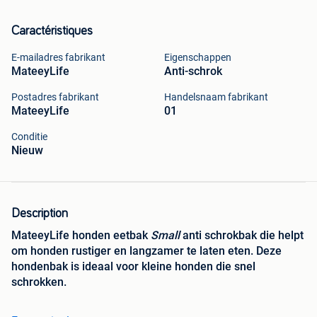
Caractéristiques
E-mailadres fabrikant
Eigenschappen
MateeyLife
Anti-schrok
Postadres fabrikant
Handelsnaam fabrikant
MateeyLife
01
Conditie
Nieuw
Description
MateeyLife honden eetbak
Small
anti schrokbak die helpt
om honden rustiger en langzamer te laten eten. Deze
hondenbak is ideaal voor kleine honden die snel
schrokken.
De slimme indeling van de bak zorgt ervoor dat je hond