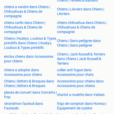
Chiens | Teckels & Bassets
chiens a vendre dans Chiens |
Chiens | Lévriers dans Chiens |
Chihuahuas & Chiens de
Lévriers
compagnie
chiens carlin dans Chiens |
chiens chihuahua dans Chiens |
Chihuahuas & Chiens de
Chihuahuas & Chiens de
compagnie
compagnie
Chiens | Huskys, Loulous & Types
Chiens | Sans pedigree dans
primitifs dans Chiens | Huskys,
Chiens | Sans pedigree
Loulous & Types primitifs
Chiens | Jack Russell & Terriers
enclos chiens dans Accessoires
dans Chiens | Jack Russell &
pour chiens
Terriers
chiens a adopter dans
collier anti fugue dans
Accessoires pour chiens
Accessoires pour chats
Chiens | Setters & Braques dans
Accessoires pour chiens dans
Chiens | Setters & Braques
Accessoires pour chiens
places de concert dans Concerts |
chariot a roulette dans Valises
Pop
strandmon fauteuil dans
frigo de comptoir dans Horeca |
Fauteuils
Équipement de cuisine