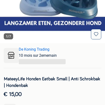
1
/
7
De Koning Trading
10 mois sur 2ememain
...
MateeyLife Honden Eetbak Small | Anti Schrokbak
| Hondenbak
€ 15,00