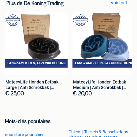
reageren snel, ook in de avond.
Voir tout
Plus de De Koning Trading
MateeyLife Honden Eetbak
MateeyLife Honden Eetbak
Large | Anti Schrokbak |
Medium | Anti Schrokbak |
Hondenbak
Hondenbak
€ 25,00
€ 20,00
Mots-clés populaires
Chiens | Teckels & Bassets dans
nourriture pour chien