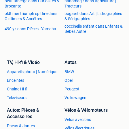
oeuf fabergé dans Curiosités &
hanomag r dans Agriculture |
Brocante
Tracteurs
oldtimer triumph spitfire dans
bogaert dans Art | Lithographies
Oldtimers & Ancêtres
& Sérigraphies
coccinelle enfant dans Enfants &
490 yz dans Pièces | Yamaha
Bébés Autre
TV, Hi-fi & Vidéo
Autos
Appareils photo | Numérique
BMW
Enceintes
Opel
Chaîne Hi-fi
Peugeot
Téléviseurs
Volkswagen
Autos: Pièces &
Vélos & Vélomoteurs
Accessoires
Vélos avec bac
Pneus & Jantes
Vélos électriques