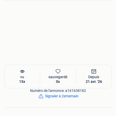
Tweedehands, volledig getest en in goede werkende staat.
Over ons
Wij zijn De Koning Trading en al 18 jaar actief als
betrouwbare partner in de verkoop van nieuwe en
tweedehands producten.
Dankzij onze eerlijke service en snelle levering hebben wij
uitstekende beoordelingen opgebouwd en helpen wij
dagelijks klanten in Nederland en België.
Onze service
• Gratis verzending met track & trace
vu
sauvegardé
Depuis
• Voor 22:00 besteld = dezelfde dag verzonden
15x
0x
21 avr. '26
• 6 maanden garantie op tweedehands producten
Numéro de l'annonce: a161638182
• Klantenservice die voor u klaarstaat, ook in de avond
Signaler à 2ememain
Vragen?
Stuur ons gerust een bericht via het platform —
wij