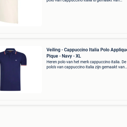
polo van cappuccino italia is gemaakt van
hoogwaardig pique katoen, en heeft een norm
pasvorm. Het zachte katoen zorgt voor een hee
draagcomfo
Veiling - Cappuccino Italia Polo Appliqu
Pique - Navy - XL
Heren polo van het merk cappuccino italia. De
polo's van cappuccino italia zijn gemaakt van
katoen en polyester, en hebben een normale
pasvorm. Het zachte katoen zorgt voor een hee
draagcomfo