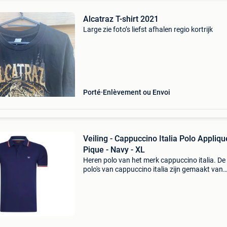
Alcatraz T-shirt 2021
Large zie foto’s liefst afhalen regio kortrijk
Porté
Enlèvement ou Envoi
Veiling - Cappuccino Italia Polo Appliqu
Pique - Navy - XL
Heren polo van het merk cappuccino italia. De
polo's van cappuccino italia zijn gemaakt van
katoen en polyester, en hebben een normale
pasvorm. Het zachte katoen zorgt voor een hee
draagcomfo