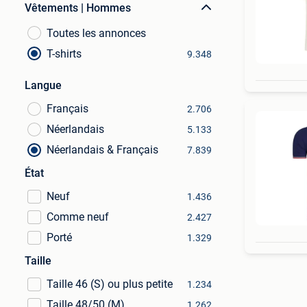
Vêtements | Hommes
Toutes les annonces
T-shirts
9.348
Langue
Français
2.706
Néerlandais
5.133
Néerlandais & Français
7.839
État
Neuf
1.436
Comme neuf
2.427
Porté
1.329
Taille
Taille 46 (S) ou plus petite
1.234
Taille 48/50 (M)
1.262