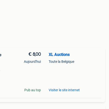
€ 8,00
XL Auctions
e
Aujourd'hui
Toute la Belgique
rlijk
Pub au top
Visiter le site internet