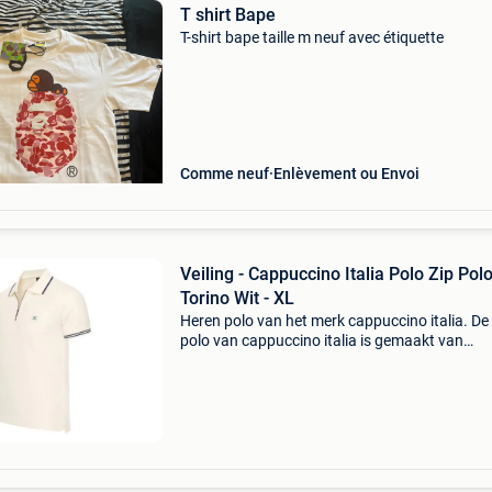
T shirt Bape
T-shirt bape taille m neuf avec étiquette
Comme neuf
Enlèvement ou Envoi
Veiling - Cappuccino Italia Polo Zip Pol
Torino Wit - XL
Heren polo van het merk cappuccino italia. De 
polo van cappuccino italia is gemaakt van
hoogwaardig pique katoen, en heeft een norm
pasvorm. Het zachte katoen zorgt voor een hee
draagcomfo