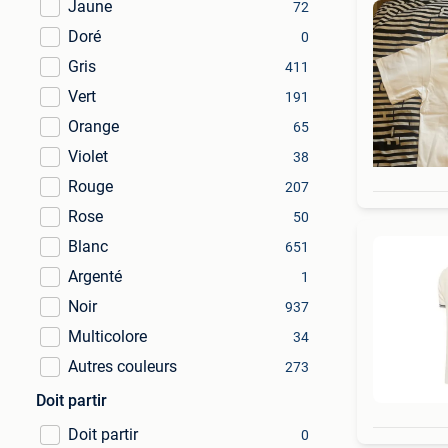
Jaune
72
Doré
0
Gris
411
Vert
191
Orange
65
Violet
38
Rouge
207
Rose
50
Blanc
651
Argenté
1
Noir
937
Multicolore
34
Autres couleurs
273
Doit partir
Doit partir
0