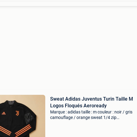
Sweat Adidas Juventus Turin Taille M
Logos Floqués Aeroready
Marque : adidas taille : m couleur : noir / gris
camouflage / orange sweat 1/4 zip
d&#39;entraînement juventus, technologie
aeroready. Logo adidas floqué sur la poitrine e
logo juventus (jj) floq