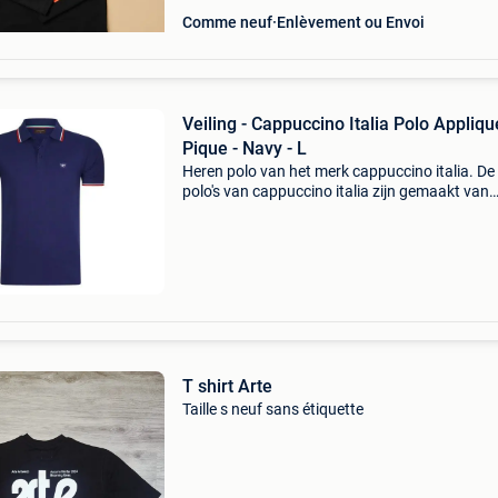
Comme neuf
Enlèvement ou Envoi
Veiling - Cappuccino Italia Polo Appliqu
Pique - Navy - L
Heren polo van het merk cappuccino italia. De
polo's van cappuccino italia zijn gemaakt van
katoen en polyester, en hebben een normale
pasvorm. Het zachte katoen zorgt voor een hee
draagcomfo
T shirt Arte
Taille s neuf sans étiquette