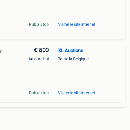
ale
rlijk
Pub au top
Visiter le site internet
€ 8,00
XL Auctions
e
Aujourd'hui
Toute la Belgique
rlijk
Pub au top
Visiter le site internet