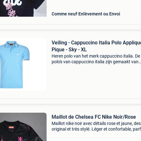
Comme neuf
Enlèvement ou Envoi
Veiling - Cappuccino Italia Polo Appliqu
Pique - Sky - XL
Heren polo van het merk cappuccino italia. De
polo's van cappuccino italia zijn gemaakt van
katoen en polyester, en hebben een normale
pasvorm. Het zachte katoen zorgt voor een hee
draagcomfo
Maillot de Chelsea FC Nike Noir/Rose
Maillot nike noir avec détails rose et jaune, de
original et très stylé. Léger et confortable, parf
pour le football ou pour un look streetwear. ✅
bon état ✅ aucune tache, aucun trou ✅ tai