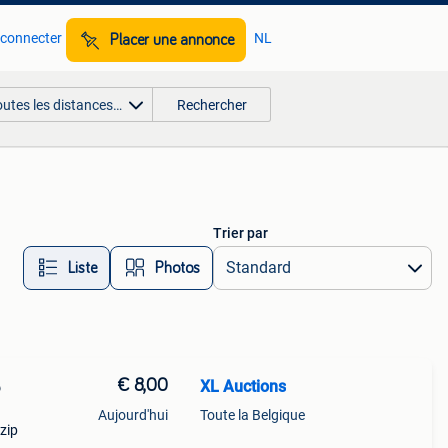
 connecter
NL
Placer une annonce
outes les distances…
Rechercher
Trier par
Liste
Photos
€ 8,00
XL Auctions
o
Aujourd'hui
Toute la Belgique
zip