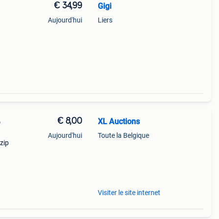
€ 34,99
Gigi
Aujourd'hui
Liers
€ 8,00
XL Auctions
o
Aujourd'hui
Toute la Belgique
zip
ale
rlijk
Visiter le site internet