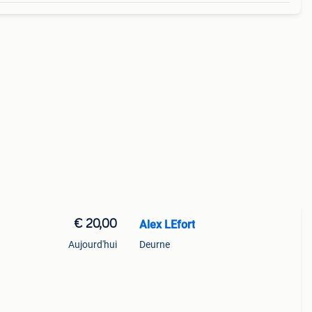
€ 20,00
Alex LEfort
Aujourd'hui
Deurne
t