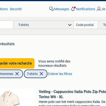
tions
Securité
Messages
Notifications
Se
T-shirts
T
résultats
Vous serez notifié des
rder votre recherche
nouveaux résultats
| Hommes
T-shirts
Enlever les filtres
Veiling - Cappuccino Italia Polo Zip Pol
Torino Wit - XL
Heren polo van het merk cappuccino italia. De 