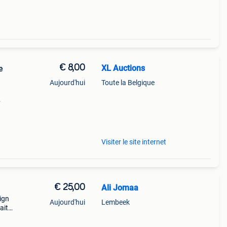
€ 8,00
XL Auctions
e
Aujourd'hui
Toute la Belgique
rlijk
Visiter le site internet
€ 25,00
Ali Jomaa
sign
Aujourd'hui
Lembeek
ait
 Très