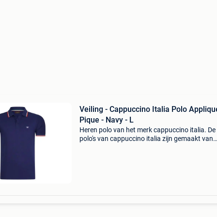
Veiling - Cappuccino Italia Polo Appliqu
Pique - Navy - L
Heren polo van het merk cappuccino italia. De
polo's van cappuccino italia zijn gemaakt van
katoen en polyester, en hebben een normale
pasvorm. Het zachte katoen zorgt voor een hee
draagcomfo