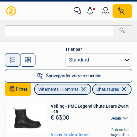
Chaussures
Trier par
Toutes les distances…
Sauvegarder votre recherche
Filtres
Vêtements | Hommes
Chaussures
En
Veiling - PME Legend Chute Laars Zwart
- 45
€ 63,00
Détails
Pub au top
Visiter le site internet
Aujourd'hui