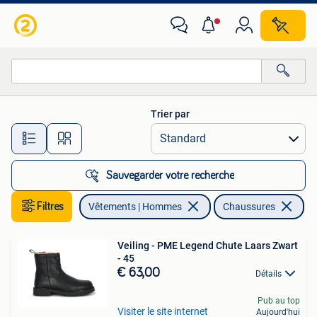
Chaussures
Trier par
Toutes les distances…
Sauvegarder votre recherche
Filtres
Vêtements | Hommes
Chaussures
En
Veiling - PME Legend Chute Laars Zwart
- 45
€ 63,00
Détails
Pub au top
Visiter le site internet
Aujourd'hui