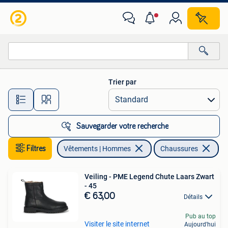
Chaussures
Trier par
Toutes les distances…
Sauvegarder votre recherche
Filtres
Vêtements | Hommes
Chaussures
En
Veiling - PME Legend Chute Laars Zwart
- 45
€ 63,00
Détails
Pub au top
Visiter le site internet
Aujourd'hui