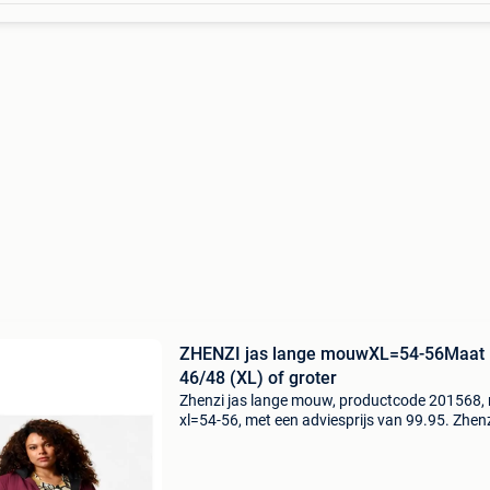
ZHENZI jas lange mouwXL=54-56Maat
46/48 (XL) of groter
Zhenzi jas lange mouw, productcode 201568,
xl=54-56, met een adviesprijs van 99.95. Zhen
julia 1568 jas – grote maten gewatteerde jas 
capuchon de zhenzi julia 1568 jas is een
comfortabele g