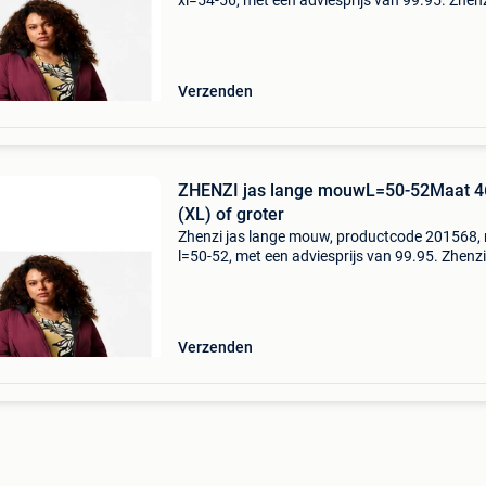
xl=54-56, met een adviesprijs van 99.95. Zhen
julia 1568 jas – grote maten gewatteerde jas 
capuchon de zhenzi julia 1568 jas is een
comfortabele g
Verzenden
ZHENZI jas lange mouwL=50-52Maat 4
(XL) of groter
Zhenzi jas lange mouw, productcode 201568,
l=50-52, met een adviesprijs van 99.95. Zhenzi 
1568 jas – grote maten gewatteerde jas met
capuchon de zhenzi julia 1568 jas is een
comfortabele gr
Verzenden