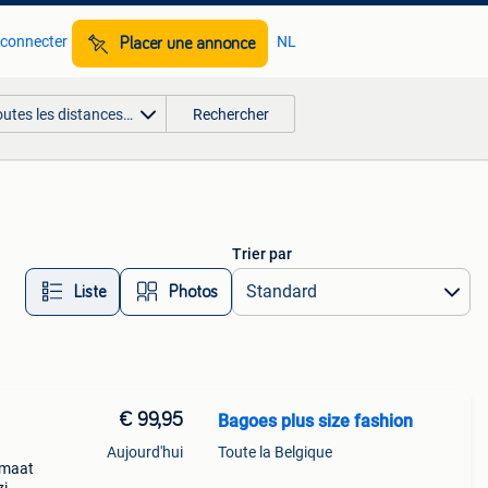
 connecter
NL
Placer une annonce
outes les distances…
Rechercher
Trier par
Liste
Photos
€ 99,95
Bagoes plus size fashion
Aujourd'hui
Toute la Belgique
 maat