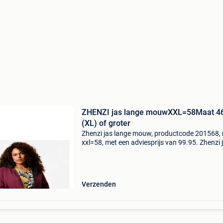
ZHENZI jas lange mouwXXL=58Maat 4
(XL) of groter
Zhenzi jas lange mouw, productcode 201568,
xxl=58, met een adviesprijs van 99.95. Zhenzi j
1568 jas – grote maten gewatteerde jas met
capuchon de zhenzi julia 1568 jas is een
comfortabele gro
Verzenden