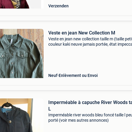
Verzenden
Veste en jean New Collection M
Veste en jean new collection taille m (taille peti
couleur kaki neuve jamais portée, état impecc
maison non fumeur
Neuf
Enlèvement ou Envoi
Imperméable à capuche River Woods ta
L
Imperméable river woods bleu foncé taille l pe
porté (voir mes autres annonces)