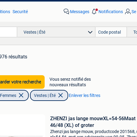
tions
Securité
Messages
Notifications
Se
Vestes | Été
T
976 résultats
Vous serez notifié des
rder votre recherche
nouveaux résultats
| Femmes
Vestes | Été
Enlever les filtres
ZHENZI jas lange mouwXL=54-56Maat
46/48 (XL) of groter
Zhenzi jas lange mouw, productcode 201568,