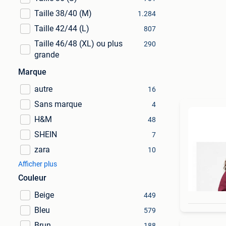
Taille 38/40 (M)
1.284
Taille 42/44 (L)
807
Taille 46/48 (XL) ou plus
290
grande
Marque
autre
16
Sans marque
4
H&M
48
SHEIN
7
zara
10
Afficher plus
Couleur
Beige
449
Bleu
579
Brun
188