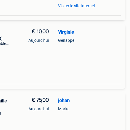
Visiter le site internet
€ 10,00
Virginie
t)
Aujourd'hui
Genappe
able
€ 75,00
johan
ille
Aujourd'hui
Marke
u