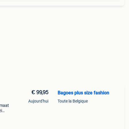
€ 99,95
Bagoes plus size fashion
Aujourd'hui
Toute la Belgique
 maat
zi
met