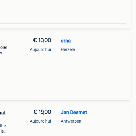
€ 10,00
erna
oier
Aujourd'hui
Herzele
w.
€ 19,00
Jan Desmet
aat
Aujourd'hui
Antwerpen
 the
ale