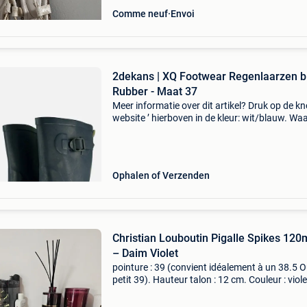
Comme neuf
Envoi
2dekans | XQ Footwear Regenlaarzen 
Rubber - Maat 37
Meer informatie over dit artikel? Druk op de kno
website ’ hierboven in de kleur: wit/blauw. W
bestellen bij 2dekansje.com? Voor 16:00 beste
morgen in huis binnen belgië. 1 Jaar garantie 
Ophalen of Verzenden
​Christian Louboutin Pigalle Spikes 12
– Daim Violet
​pointure : 39 (convient idéalement à un 38.5 
petit 39). ​Hauteur talon : 12 cm. ​Couleur : viole
intense. ​Condition : très bon état général. Le 
est impeccable et les pointes sont toutes