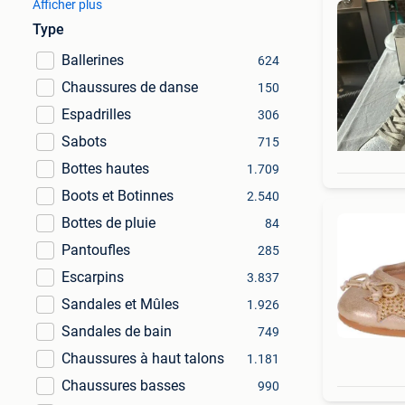
Afficher plus
Type
Ballerines
624
Chaussures de danse
150
Espadrilles
306
Sabots
715
Bottes hautes
1.709
Boots et Botinnes
2.540
Bottes de pluie
84
Pantoufles
285
Escarpins
3.837
Sandales et Mûles
1.926
Sandales de bain
749
Chaussures à haut talons
1.181
Chaussures basses
990