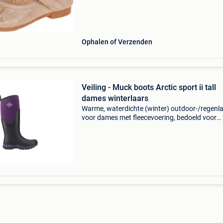
morgen in huis binnen belgië. 1 Jaar garantie 
Ophalen of Verzenden
Veiling - Muck boots Arctic sport ii tall
dames winterlaars
Warme, waterdichte (winter) outdoor-/regenl
voor dames met fleecevoering, bedoeld voor
koude/natte omstandigheden (o.a.
Sneeuw/modder/werk buiten). Wordt vaak
genoemd met comfortbereik tot circa -