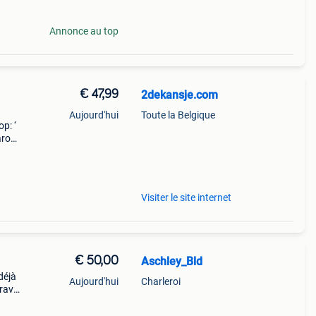
Annonce au top
€ 47,99
2dekansje.com
Aujourd'hui
Toute la Belgique
p: ‘
aarom
ld,
o
Visiter le site internet
€ 50,00
Aschley_Bld
déjà
Aujourd'hui
Charleroi
grave.
 payé