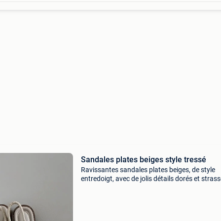
Sandales plates beiges style tressé
Ravissantes sandales plates beiges, de style
entredoigt, avec de jolis détails dorés et stras
sur le dessus. Très élégantes et confortables 
la saison estivale. ​Pointure : 37 ​état : très bon