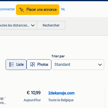
 connecter
NL
Placer une annonce
outes les distances…
Rechercher
Trier par
Liste
Photos
€ 10,99
2dekansje.com
p: ‘
Aujourd'hui
Toute la Belgique
aarom
ld,