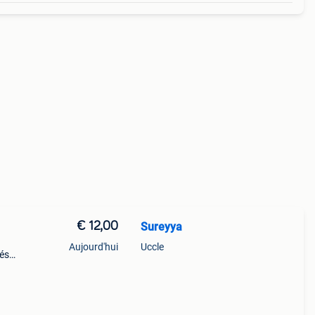
€ 12,00
Sureyya
Aujourd'hui
Uccle
sés
pour