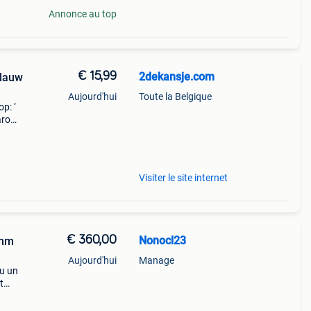
Annonce au top
€ 15,99
2dekansje.com
blauw
Aujourd'hui
Toute la Belgique
p: ‘
aarom
ld,
o
Visiter le site internet
€ 360,00
Nonocl23
0mm
Aujourd'hui
Manage
Ou un
t
daim