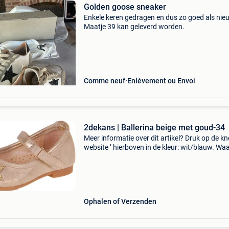
Golden goose sneaker
Enkele keren gedragen en dus zo goed als nie
Maatje 39 kan geleverd worden.
Comme neuf
Enlèvement ou Envoi
2dekans | Ballerina beige met goud-34
Meer informatie over dit artikel? Druk op de kno
website ’ hierboven in de kleur: wit/blauw. W
bestellen bij 2dekansje.com? Voor 16:00 beste
morgen in huis binnen belgië. 1 Jaar garantie 
Ophalen of Verzenden