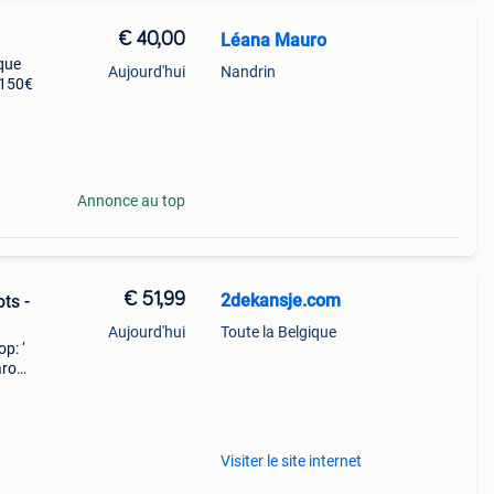
€ 40,00
Léana Mauro
 que
Aujourd'hui
Nandrin
 150€
Annonce au top
€ 51,99
2dekansje.com
ts -
Aujourd'hui
Toute la Belgique
p: ‘
aarom
ld,
o
Visiter le site internet