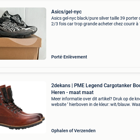
Asics/gel-nyc
Asics gel-nyc black/pure silver taille 39 porter
2/3 fois car trop grande acheter chez courir à
Porté
Enlèvement
2dekans | PME Legend Cargotanker Boo
Heren - maat maat
Meer informatie over dit artikel? Druk op de kno
website ’ hierboven in de kleur: wit/blauw. W
bestellen bij 2dekansje.com? Voor 16:00 beste
morgen in huis binnen belgië. 1 Jaar garantie 
Ophalen of Verzenden