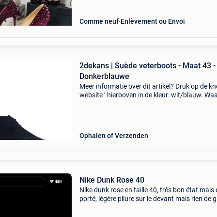
Comme neuf
Enlèvement ou Envoi
2dekans | Suède veterboots - Maat 43 -
Donkerblauwe
Meer informatie over dit artikel? Druk op de kno
website ’ hierboven in de kleur: wit/blauw. W
bestellen bij 2dekansje.com? Voor 16:00 beste
morgen in huis binnen belgië. 1 Jaar garantie 
Ophalen of Verzenden
Nike Dunk Rose 40
Nike dunk rose en taille 40, très bon état mais 
porté, légère pliure sur le devant mais rien de 
Acheté sur zalando il y a +- 1 an et je les avais
89,95€ donc je négocie pas le pr