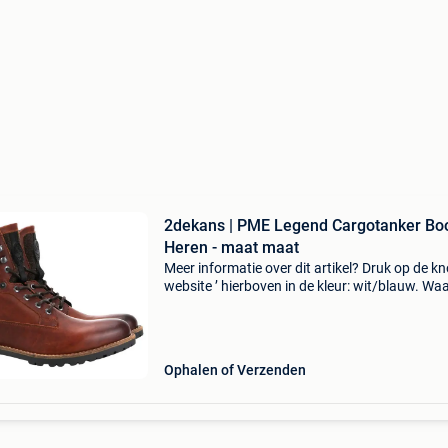
2dekans | PME Legend Cargotanker Boo
Heren - maat maat
Meer informatie over dit artikel? Druk op de kno
website ’ hierboven in de kleur: wit/blauw. W
bestellen bij 2dekansje.com? Voor 16:00 beste
morgen in huis binnen belgië. 1 Jaar garantie 
Ophalen of Verzenden