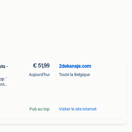
€ 51,99
2dekansje.com
ts -
Aujourd'hui
Toute la Belgique
p: ‘
aarom
ld,
o
Pub au top
Visiter le site internet