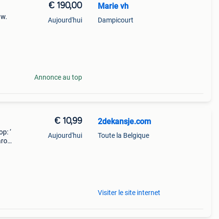
€ 190,00
Marie vh
uw.
Aujourd'hui
Dampicourt
Annonce au top
€ 10,99
2dekansje.com
p: ‘
Aujourd'hui
Toute la Belgique
aarom
ld,
o
Visiter le site internet