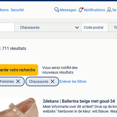
tions
Securité
Messages
Notifications
Se
Chaussures
T
1.711 résultats
Vous serez notifié des
rder votre recherche
nouveaux résultats
| Femmes
Chaussures
Enlever les filtres
2dekans | Ballerina beige met goud-34
Meer informatie over dit artikel? Druk op de kno
website ’ hierboven in de kleur: wit/blauw. W
bestellen bij 2dekansje.com? Voor 16:00 beste