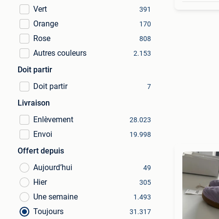
Vert
391
Orange
170
Rose
808
Autres couleurs
2.153
Doit partir
Doit partir
7
Livraison
Enlèvement
28.023
Envoi
19.998
Offert depuis
Aujourd’hui
49
Hier
305
Une semaine
1.493
Toujours
31.317