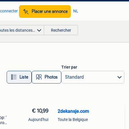
 connecter
NL
Placer une annonce
outes les distances…
Rechercher
Trier par
Liste
Photos
€ 10,99
2dekansje.com
p: ‘
Aujourd'hui
Toute la Belgique
aarom
ld,