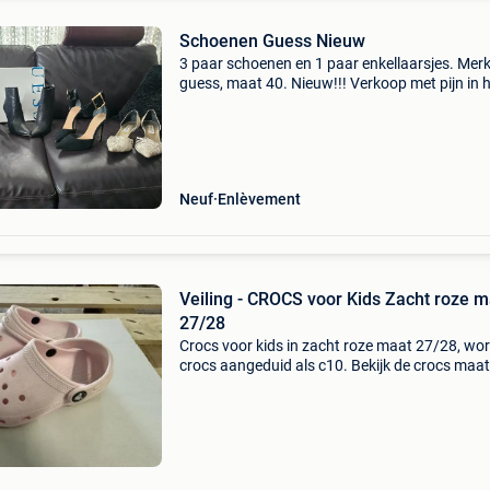
Schoenen Guess Nieuw
3 paar schoenen en 1 paar enkellaarsjes. Mer
guess, maat 40. Nieuw!!! Verkoop met pijn in 
hart wegens rug. Enkel afhalen en cash betal
aub schoenen 40 euro laarsjes 60 euro 4 paar
samen 130 eur
Neuf
Enlèvement
Veiling - CROCS voor Kids Zacht roze m
27/28
Crocs voor kids in zacht roze maat 27/28, word
crocs aangeduid als c10. Bekijk de crocs maat
op de website om in te schatten of uw kind ze 
Sluiting dit kavel sluit op 09-08-2026 vanaf