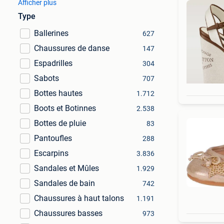
Afficher plus
Type
Ballerines
627
Chaussures de danse
147
Espadrilles
304
Sabots
707
Bottes hautes
1.712
Boots et Botinnes
2.538
Bottes de pluie
83
Pantoufles
288
Escarpins
3.836
Sandales et Mûles
1.929
Sandales de bain
742
Chaussures à haut talons
1.191
Chaussures basses
973