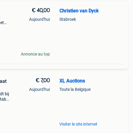
€ 40,00
Christien van Dyck
k
Aujourd'hui
Stabroek
het
en
Annonce au top
€ 7,00
XL Auctions
aat
Aujourd'hui
Toute la Belgique
t bij
tabel
past.
Visiter le site internet