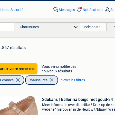
tions
Securité
Messages
Notifications
Se
Chaussures
T
1.867 résultats
Vous serez notifié des
rder votre recherche
nouveaux résultats
| Femmes
Chaussures
Enlever les filtres
2dekans | Ballerina beige met goud-34
Meer informatie over dit artikel? Druk op de kno
website ’ hierboven in de kleur: wit/blauw. W
bestellen bij 2dekansje.com? Voor 16:00 beste