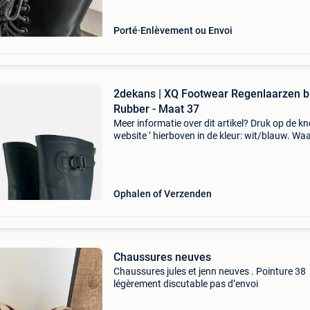
Porté
Enlèvement ou Envoi
2dekans | XQ Footwear Regenlaarzen 
Rubber - Maat 37
Meer informatie over dit artikel? Druk op de kno
website ’ hierboven in de kleur: wit/blauw. W
bestellen bij 2dekansje.com? Voor 16:00 beste
morgen in huis binnen belgië. 1 Jaar garantie 
Ophalen of Verzenden
Chaussures neuves
Chaussures jules et jenn neuves . Pointure 38
légèrement discutable pas d’envoi