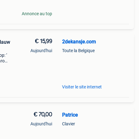
Annonce au top
€ 15,99
2dekansje.com
blauw
Aujourd'hui
Toute la Belgique
p: ‘
aarom
ld,
o
Visiter le site internet
€ 70,00
Patrice
Aujourd'hui
Clavier