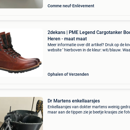
Comme neuf
Enlèvement
2dekans | PME Legend Cargotanker Boo
Heren - maat maat
Meer informatie over dit artikel? Druk op de kno
website ’ hierboven in de kleur: wit/blauw. W
bestellen bij 2dekansje.com? Voor 16:00 beste
morgen in huis binnen belgië. 1 Jaar garantie 
Ophalen of Verzenden
Dr Martens enkellaarsjes
Enkellaarsjes van dokter martens weinig ged
maar aan de tippen zie je beetje krasjes zie fot
Originele doos ook niet aanwezig