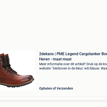
2dekans | PME Legend Cargotanker Boo
Heren - maat maat
Meer informatie over dit artikel? Druk op de kno
website ’ hierboven in de kleur: wit/blauw. W
bestellen bij 2dekansje.com? Voor 16:00 beste
morgen in huis binnen belgië. 1 Jaar garantie 
Ophalen of Verzenden