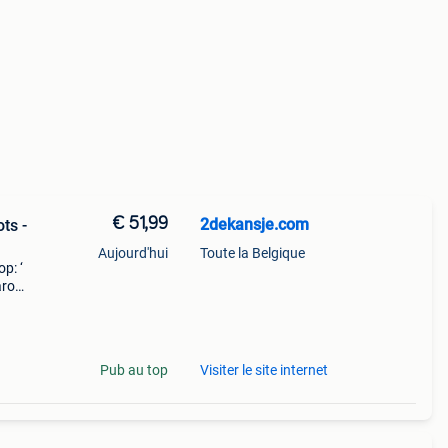
€ 51,99
2dekansje.com
ts -
Aujourd'hui
Toute la Belgique
p: ‘
aarom
ld,
o
Pub au top
Visiter le site internet