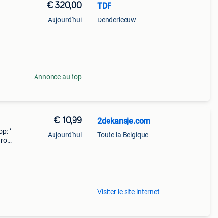
€ 320,00
TDF
Aujourd'hui
Denderleeuw
Annonce au top
€ 10,99
2dekansje.com
p: ‘
Aujourd'hui
Toute la Belgique
aarom
ld,
o
Visiter le site internet