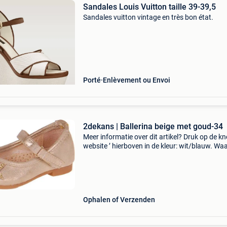
Sandales Louis Vuitton taille 39-39,5
Sandales vuitton vintage en très bon état.
Porté
Enlèvement ou Envoi
2dekans | Ballerina beige met goud-34
Meer informatie over dit artikel? Druk op de kno
website ’ hierboven in de kleur: wit/blauw. W
bestellen bij 2dekansje.com? Voor 16:00 beste
morgen in huis binnen belgië. 1 Jaar garantie 
Ophalen of Verzenden