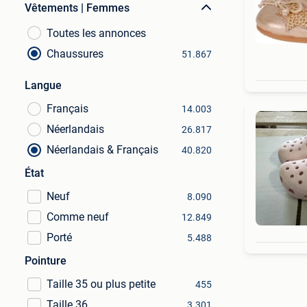
Vêtements | Femmes
Toutes les annonces
Chaussures
51.867
Langue
Français
14.003
Néerlandais
26.817
Néerlandais & Français
40.820
État
Neuf
8.090
Comme neuf
12.849
Porté
5.488
Pointure
Taille 35 ou plus petite
455
Taille 36
3.301