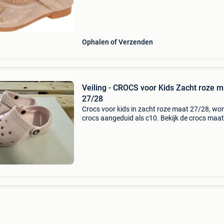
morgen in huis binnen belgië. 1 Jaar garantie 
Ophalen of Verzenden
Veiling - CROCS voor Kids Zacht roze m
27/28
Crocs voor kids in zacht roze maat 27/28, word
crocs aangeduid als c10. Bekijk de crocs maat
op de website om in te schatten of uw kind ze 
Sluiting dit kavel sluit op 09-08-2026 vanaf