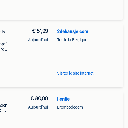
€ 51,99
2dekansje.com
ts -
Aujourd'hui
Toute la Belgique
p: ‘
aarom
ld,
o
Visiter le site internet
€ 80,00
lientje
ragen
Aujourd'hui
Erembodegem
o .