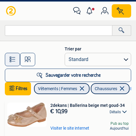
Chaussures
Trier par
Toutes les distances…
Sauvegarder votre recherche
Filtres
Vêtements | Femmes
Chaussures
Enl
2dekans | Ballerina beige met goud-34
€ 10,99
Détails
Pub au top
Visiter le site internet
Aujourd'hui