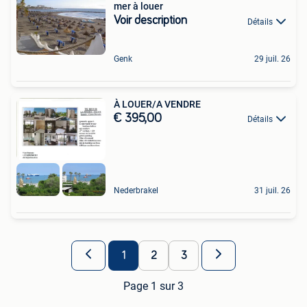
mer à louer
Voir description
Détails
Genk
29 juil. 26
À LOUER/A VENDRE
€ 395,00
Détails
Nederbrakel
31 juil. 26
1
2
3
Page 1 sur 3