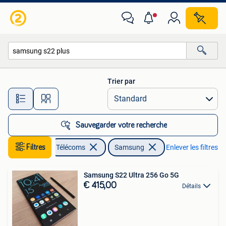
Téléphonie mobile | Samsung
Trier par
Toutes les distances…
Sauvegarder votre recherche
Filtres
Télécoms
Samsung
Enlever les filtres
Samsung S22 Ultra 256 Go 5G
€ 415,00
Détails