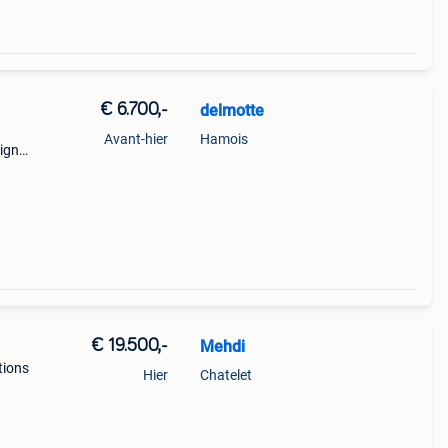
€ 6.700,-
delmotte
Avant-hier
Hamois
oignée
ch
€ 19.500,-
Mehdi
tions
Hier
Chatelet