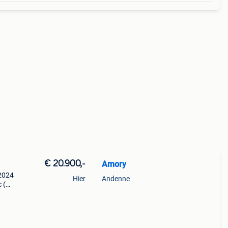
€ 20.900,-
Amory
 2024
Hier
Andenne
 (