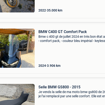
2022
35.000
km
BMW C400 GT Comfort Pack
Bmw c 400 gt de juillet 2024 en très bon état a
- comfort pack, - couleur bleu impérial - keyless
- siège chauffant - poignées chauffantes - sy
d’alarme - support top case (vendu sans t
2024
3.906
km
Selle BMW GS800 - 2015
Je vends la selle de ma moto bmw gs800 de 2
je l’ai remplacé par une selle confort. Elle est e
parfaite état.