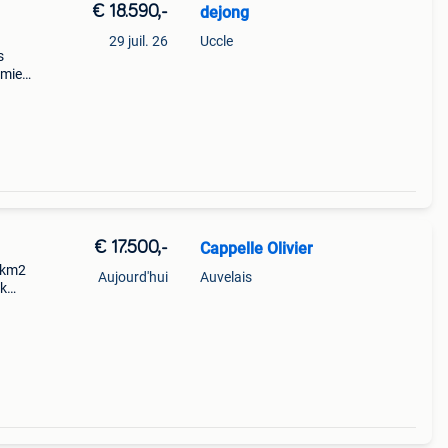
€ 18.590,-
dejong
29 juil. 26
Uccle
s
emier
22
is à
€ 17.500,-
Cappelle Olivier
 km2
Aujourd'hui
Auvelais
ck