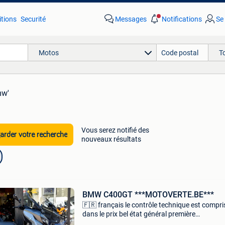
tions
Securité
Messages
Notifications
Se
Motos
T
mw'
Vous serez notifié des
rder votre recherche
nouveaux résultats
BMW C400GT ***MOTOVERTE.BE***
🇫🇷 français le contrôle technique est compri
dans le prix bel état général première
immatriculation : 06/2020 24494 km vendue 