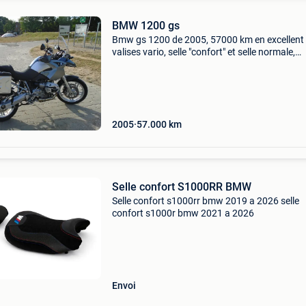
BMW 1200 gs
Bmw gs 1200 de 2005, 57000 km en excellent 
valises vario, selle "confort" et selle normale,
poignées chauffantes, pneus récents, tout est
... ( Elle ne fait vraiment pas son age !!
2005
57.000
km
Selle confort S1000RR BMW
Selle confort s1000rr bmw 2019 a 2026 selle
confort s1000r bmw 2021 a 2026
Envoi