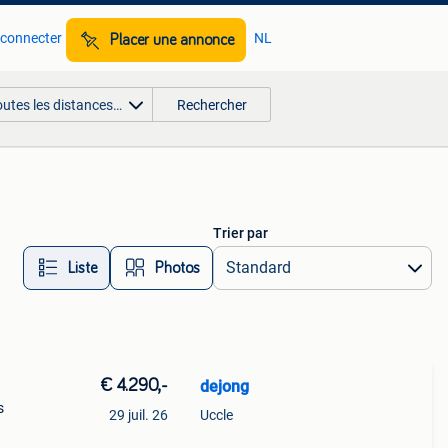
 connecter
NL
Placer une annonce
outes les distances…
Rechercher
Trier par
Liste
Photos
€ 4.290,-
dejong
s
29 juil. 26
Uccle
en