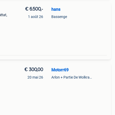
€ 6.500,-
hans
état,
1 août 26
Bassenge
 ok,
€ 300,00
Motorr69
20 mai 26
Arlon + Partie De Wolkrange