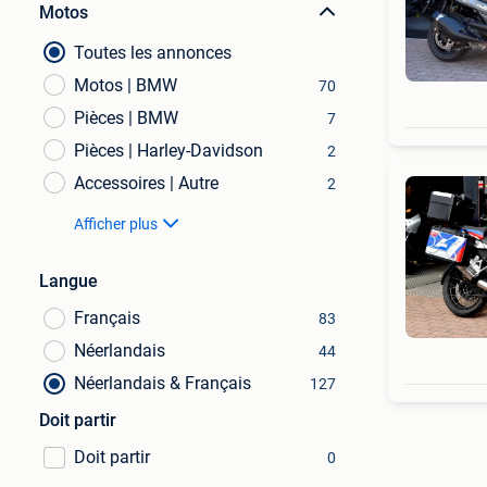
Motos
Toutes les annonces
Motos | BMW
70
Pièces | BMW
7
Pièces | Harley-Davidson
2
Accessoires | Autre
2
Afficher plus
Langue
Français
83
Néerlandais
44
Néerlandais & Français
127
Doit partir
Doit partir
0