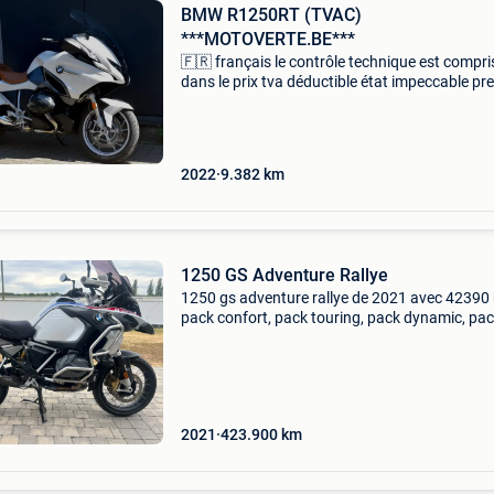
BMW R1250RT (TVAC)
***MOTOVERTE.BE***
🇫🇷 français le contrôle technique est compri
dans le prix tva déductible état impeccable pr
propriétaire première immatriculation : 07/20
9382 km vendue en ordre d’entretien aucun fra
pr
2022
9.382
km
1250 GS Adventure Rallye
1250 gs adventure rallye de 2021 avec 42390
pack confort, pack touring, pack dynamic, pa
light, système d’alarme, selle touratech + selle
origine neuve, échappement akrapovic+
échappement d’orig
2021
423.900
km