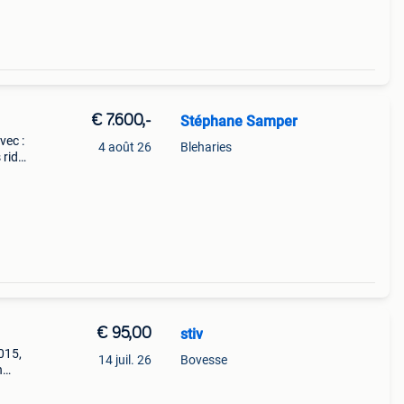
€ 7.600,-
Stéphane Samper
vec :
4 août 26
Bleharies
 ride
stème
€ 95,00
stiv
015,
14 juil. 26
Bovesse
n