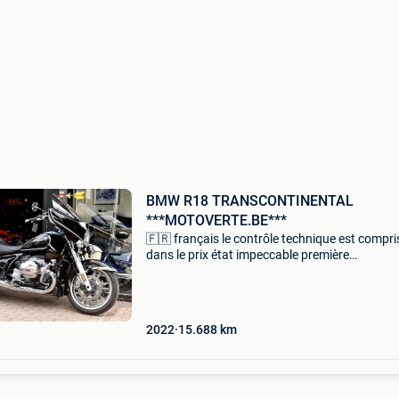
BMW R18 TRANSCONTINENTAL
***MOTOVERTE.BE***
🇫🇷 français le contrôle technique est compri
dans le prix état impeccable première
immatriculation : 03/2022 15688 km vendue 
ordre d’entretien (07/2026) aucun frais à prév
norme euro 5 1 an d
2022
15.688
km