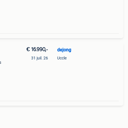
euro 5
€ 16.990,-
dejong
31 juil. 26
Uccle
s
en
euro 5