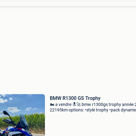
BMW R1300 GS Trophy
🏍️ a vendre 🔝🚀 bmw r1300gs trophy année
22195km options: •style trophy •pack dynamic
shifter pro, mode de pilotage pro, freins sport)
•pack touring ( préparation gps, verrouil