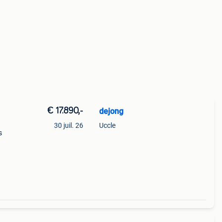
€ 17.890,-
dejong
30 juil. 26
Uccle
s
en
oir