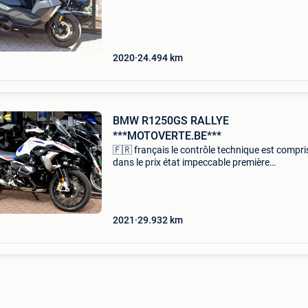
ordre d’entretien aucun frais à prévoir norme 
1 an de garanti
2020
24.494
km
BMW R1250GS RALLYE
***MOTOVERTE.BE***
🇫🇷 français le contrôle technique est compri
dans le prix état impeccable première
immatriculation : 11/2021 29932 km vendue 
ordre d’entretien aucun frais à prévoir norme 
1 an de garantie
2021
29.932
km