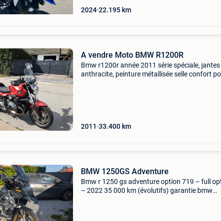
2024
22.195
km
A vendre Moto BMW R1200R
Bmw r1200r année 2011 série spéciale, jantes
anthracite, peinture métallisée selle confort p
chauffante amortisseurs réglable avant phare
additionnel valises +top caisse bulle wunderli
33400 k
2011
33.400
km
BMW 1250GS Adventure
Bmw r 1250 gs adventure option 719 – full op
– 2022 35 000 km (évolutifs) garantie bmw
jusqu&#39;en novembre 2026 entretien
exclusivement réalisé chez bmw (historique
complet) coloris option