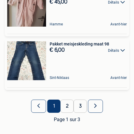
€ 45,00
Détails
Hamme
Avant-hier
Pakket meisjeskleding maat 98
€ 6,00
Détails
Sint-Niklaas
Avant-hier
1
2
3
Page 1 sur 3