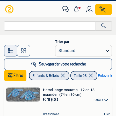
Vêtements enfant | Taille 98
Trier par
Toutes les distances…
Sauvegarder votre recherche
Filtres
Enfants & Bébés
Taille 98
Enlever les 
Hemd lange mouwen - 12 en 18
maanden (74 en 80 cm)
€ 10,00
Détails
Brasschaat
Hier