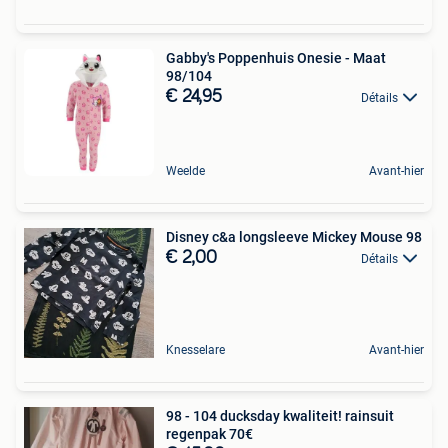
Gabby's Poppenhuis Onesie - Maat
98/104
€ 24,95
Détails
Weelde
Avant-hier
Disney c&a longsleeve Mickey Mouse 98
€ 2,00
Détails
Knesselare
Avant-hier
98 - 104 ducksday kwaliteit! rainsuit
regenpak 70€