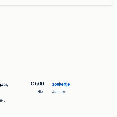
€ 6,00
zoekertje
jaar,
Hier
Jabbeke
je