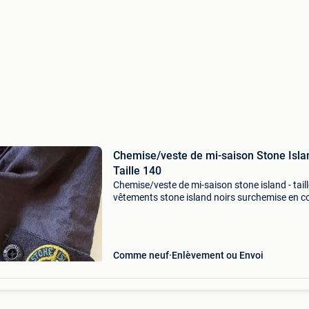
Chemise/veste de mi-saison Stone Isla
Taille 140
Chemise/veste de mi-saison stone island - tail
vêtements stone island noirs surchemise en c
et nylon teints avec l&#39;emblématique bad
boussole sur la manche gauche en très bon ét
Comme neuf
Enlèvement ou Envoi