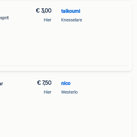
€ 3,00
taikoumi
esprit
Hier
Knesselare
€ 7,50
nico
ar
Hier
Westerlo