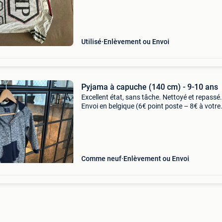
details. Gemaakt van 100% katoen en voorzie
Utilisé
Enlèvement ou Envoi
Pyjama à capuche (140 cm) - 9-10 ans
Excellent état, sans tâche. Nettoyé et repassé.
Envoi en belgique (6€ point poste – 8€ à votre
adresse - 4,75€ mondial relay) ou retrait à ucc
rue de la loi. J’ai d’autres vêtement
Comme neuf
Enlèvement ou Envoi