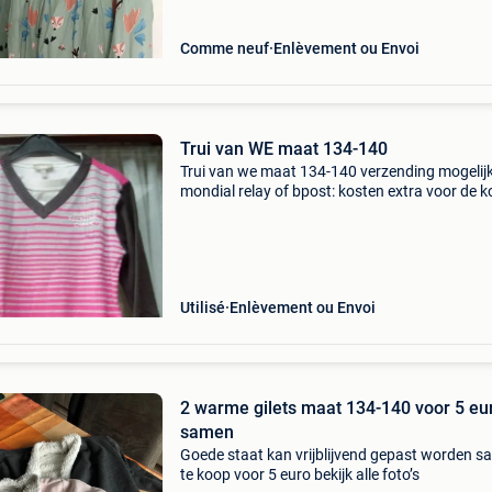
Comme neuf
Enlèvement ou Envoi
Trui van WE maat 134-140
Trui van we maat 134-140 verzending mogelij
mondial relay of bpost: kosten extra voor de k
Afhalen is ook mogelijk!
Utilisé
Enlèvement ou Envoi
2 warme gilets maat 134-140 voor 5 eu
samen
Goede staat kan vrijblijvend gepast worden 
te koop voor 5 euro bekijk alle foto’s