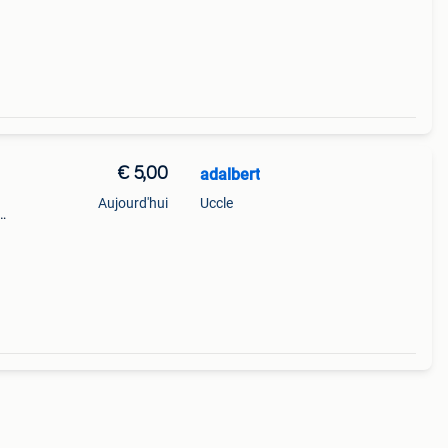
n van
€ 5,00
adalbert
Aujourd'hui
Uccle
le ou