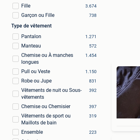
Fille
3.674
Garçon ou Fille
738
Type de vêtement
Pantalon
1.271
Manteau
572
Chemise ou À manches
1.454
longues
Pull ou Veste
1.150
Robe ou Jupe
831
Vêtements de nuit ou Sous-
392
vêtements
Chemise ou Chemisier
397
Vêtements de sport ou
319
Maillots de bain
Ensemble
223