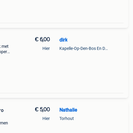
€ 6,00
dirk
k met
Hier
Kapelle-Op-Den-Bos En Deel Van Zemst
oper!
€ 5,00
Nathalie
ro
Hier
Torhout
samen