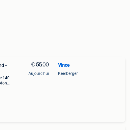
€ 55,00
Vince
nd -
Aujourd'hui
Keerbergen
le 140
oton
ge
at s