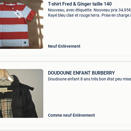
T-shirt Fred & Ginger taille 140
Nouveau, avec étiquette. Nouveau prix 34,95€
Rayé bleu clair et rouge terra. Prise en charge 
halle ou ailleurs. En cas d&#39;expédition, frai
port pour l&#39;acheteur
Neuf
Enlèvement
DOUDOUNE ENFANT BURBERRY
Doudoune enfant 8 ans très bon état peu mis
Comme neuf
Enlèvement