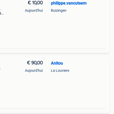
€ 10,00
philippe.vancutsem
.
Aujourd'hui
Buizingen
à
s de
€ 90,00
Anitou
e
Aujourd'hui
La Louviere