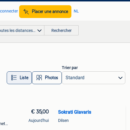
 connecter
NL
Placer une annonce
outes les distances…
Rechercher
Trier par
Liste
Photos
€ 35,00
Sokrati Glavaris
Aujourd'hui
Dilsen
 met