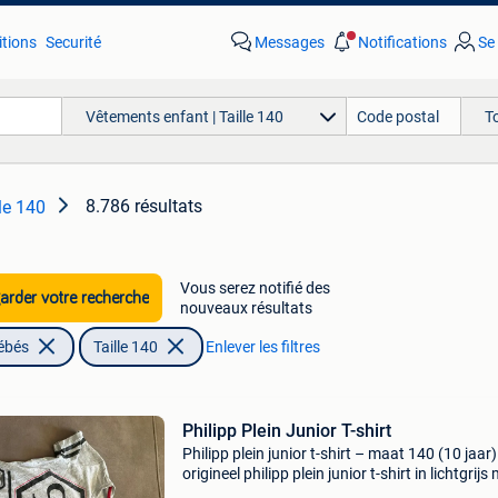
tions
Securité
Messages
Notifications
Se
Vêtements enfant | Taille 140
T
8.786 résultats
le 140
Vous serez notifié des
rder votre recherche
nouveaux résultats
ébés
Taille 140
Enlever les filtres
Philipp Plein Junior T-shirt
Philipp plein junior t-shirt – maat 140 (10 jaar)
origineel philipp plein junior t-shirt in lichtgrijs
opvallende logo-opdruk en iconische schedel-