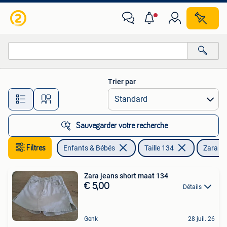
Vêtements enfant | Taille 134
Trier par
Toutes les distances…
Sauvegarder votre recherche
Filtres
Enfants & Bébés
Taille 134
Zara
Zara jeans short maat 134
€ 5,00
Détails
Genk
28 juil. 26