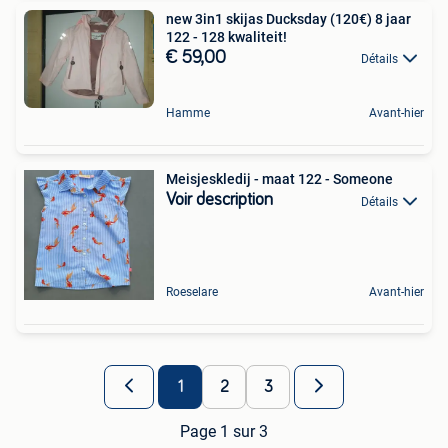
new 3in1 skijas Ducksday (120€) 8 jaar
122 - 128 kwaliteit!
€ 59,00
Détails
Hamme
Avant-hier
Meisjeskledij - maat 122 - Someone
Voir description
Détails
Roeselare
Avant-hier
1
2
3
Page 1 sur 3