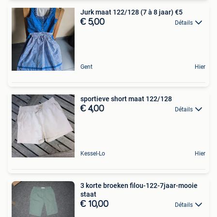
Jurk maat 122/128 (7 à 8 jaar) €5
€ 5,00
Détails
Gent
Hier
sportieve short maat 122/128
€ 4,00
Détails
Kessel-Lo
Hier
3 korte broeken filou-122-7jaar-mooie
staat
€ 10,00
Détails