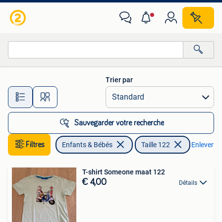
Vêtements enfant | Taille 122
Trier par
Toutes les distances…
Sauvegarder votre recherche
Filtres
Enfants & Bébés
Taille 122
Enlever les
T-shirt Someone maat 122
€ 4,00
Détails