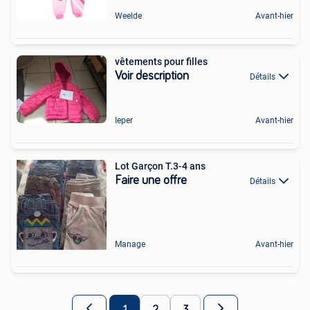
Weelde
Avant-hier
vêtements pour filles
Voir description
Détails
Ieper
Avant-hier
Lot Garçon T.3-4 ans
Faire une offre
Détails
Manage
Avant-hier
1
2
3