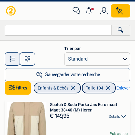
Vêtements enfant | Taille 104
Trier par
Toutes les distances…
Sauvegarder votre recherche
Filtres
Enfants & Bébés
Taille 104
Enlever les
Scotch & Soda Parka Jas Ecru maat
Maat 38/40 (M) Heren
€ 149,95
Détails
Pub au top