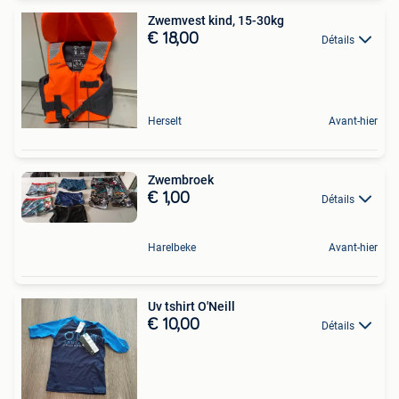
Zwemvest kind, 15-30kg
€ 18,00
Détails
Herselt
Avant-hier
Zwembroek
€ 1,00
Détails
Harelbeke
Avant-hier
Uv tshirt O'Neill
€ 10,00
Détails