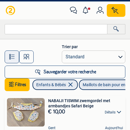
Maillots de bain pour enfants
Trier par
Toutes les distances…
Sauvegarder votre recherche
Filtres
Enfants & Bébés
Maillots de bain pour enfa
NABAIJI TISWIM zwemgordel met
armbandjes Safari Beige
€ 10,00
Détails
Gent
Aujourd'hui