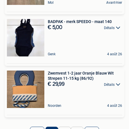
Mol
Avant-hier
BADPAK - merk SPEEDO - maat 140
€ 5,00
Détails
Genk
4 août 26
Zwemvest 1-2 jaar Oranje Blauw Wit
Strepen 11-15 kg (86/92)
€ 29,99
Détails
Noorden
4 août 26