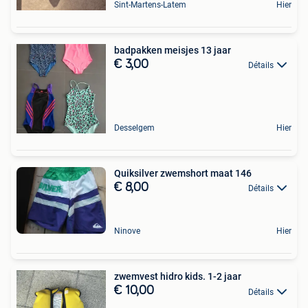
Sint-Martens-Latem
Hier
badpakken meisjes 13 jaar
€ 3,00
Détails
Desselgem
Hier
Quiksilver zwemshort maat 146
€ 8,00
Détails
Ninove
Hier
zwemvest hidro kids. 1-2 jaar
€ 10,00
Détails